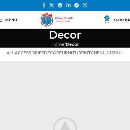
0
MENU
0.00
K
Decor
Home
Decor
ALL
ACCESSORIES
DECOR
FURNITURE
KITCHEN
LIGHTING