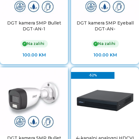
DGT kamera 5MP Bullet
DGT kamera 5MP Eyeball
DGT-AN-1
DGT-AN-
Na zalihi
Na zalihi
✓
✓
100.00
KM
100.00
KM
-52%
DGT kamera 5MP Bullet
4-kanalni analogni HDCVI