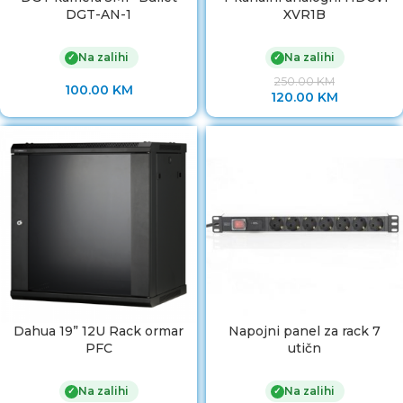
DGT-AN-1
XVR1B
Na zalihi
Na zalihi
✓
✓
250.00
KM
100.00
KM
120.00
KM
Dahua 19” 12U Rack ormar
Napojni panel za rack 7
PFC
utičn
Na zalihi
Na zalihi
✓
✓