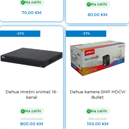
Na zalihi
✓
Na zalihi
✓
70.00
KM
60.00
KM
-20%
-33%
Dahua mrežni snimač 16-
Dahua kamera 5MP HDCVI
kanal
Bullet
Na zalihi
Na zalihi
✓
✓
1,000.00
KM
150.00
KM
800.00
KM
100.00
KM