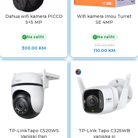
Dahua wifi kamera PICCO
Wifi kamera Imou Turret
5+5 MP
SE 4MP
Na zalihi
Na zalihi
✓
✓
170.00
KM
300.00
KM
110.00
KM
TP-LinkTapo C520WS
TP-Link Tapo C325WB
Vanjski Pan
vanjska si