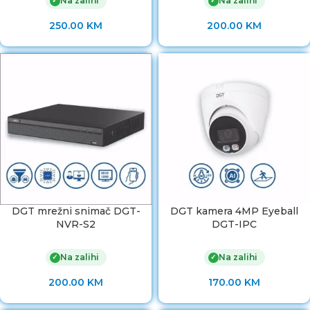
Na zalihi
Na zalihi
✓
✓
250.00
KM
200.00
KM
DGT mrežni snimač DGT-
DGT kamera 4MP Eyeball
NVR-S2
DGT-IPC
Na zalihi
Na zalihi
✓
✓
200.00
KM
170.00
KM