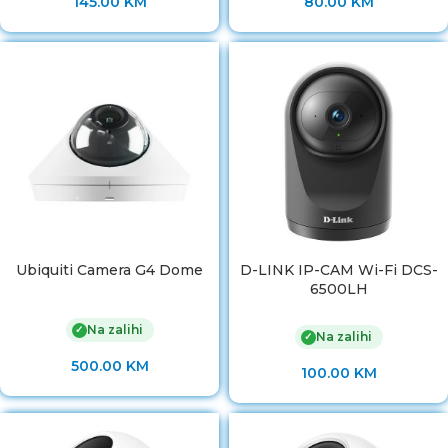
145.00
KM
80.00
KM
Ubiquiti Camera G4 Dome
D-LINK IP-CAM Wi-Fi DCS-
6500LH
Na zalihi
✓
Na zalihi
✓
500.00
KM
100.00
KM