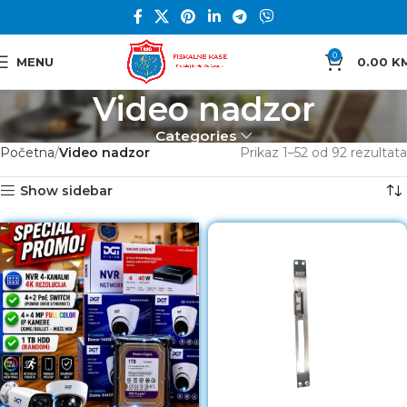
0
MENU
0.00
K
Video nadzor
Categories
Početna
Video nadzor
Prikaz 1–52 od 92 rezultata
Show sidebar