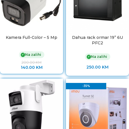
Kamera Full-Color – 5 Mp
Dahua rack ormar 19” 6U
PFC2
Na zalihi
✓
Na zalihi
✓
200.00
KM
250.00
KM
140.00
KM
-35%