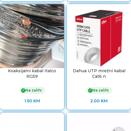
Koaksijalni kabal Italco
Dahua UTP mrežni kabal
RG59
Cat6 n
Na zalihi
Na zalihi
✓
✓
1.50
KM
2.00
KM