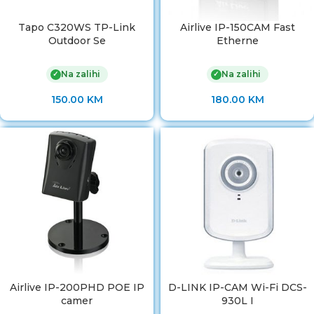
Tapo C320WS TP-Link
Airlive IP-150CAM Fast
Outdoor Se
Etherne
Na zalihi
Na zalihi
✓
✓
150.00
KM
180.00
KM
Airlive IP-200PHD POE IP
D-LINK IP-CAM Wi-Fi DCS-
camer
930L I