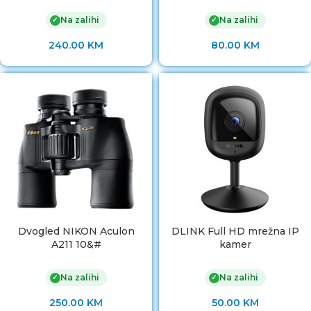
Na zalihi
Na zalihi
✓
✓
240.00
KM
80.00
KM
Dvogled NIKON Aculon
DLINK Full HD mrežna IP
A211 10&#
kamer
Na zalihi
Na zalihi
✓
✓
250.00
KM
50.00
KM