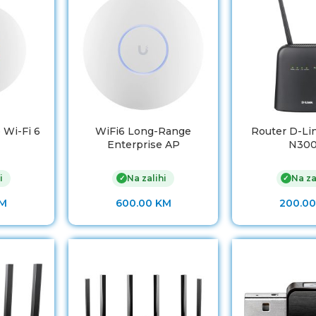
 Wi-Fi 6
WiFi6 Long-Range
Router D-Lin
Enterprise AP
N300
i
Na zalihi
Na za
✓
✓
M
600.00
KM
200.0