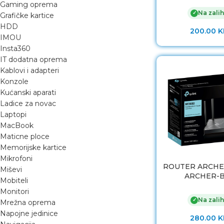
Gaming oprema
Na zalih
✓
Grafičke kartice
HDD
200.00
K
IMOU
Insta360
IT dodatna oprema
Kablovi i adapteri
Konzole
Kućanski aparati
Ladice za novac
Laptopi
MacBook
Maticne ploce
Memorijske kartice
Mikrofoni
ROUTER ARCHE
Miševi
ARCHER-
Mobiteli
Monitori
Na zalih
✓
Mrežna oprema
Napojne jedinice
280.00
K