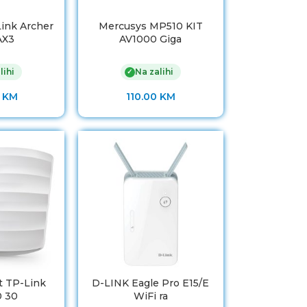
ink Archer
Mercusys MP510 KIT
AX3
AV1000 Giga
lihi
Na zalihi
✓
0
KM
110.00
KM
t TP-Link
D-LINK Eagle Pro E15/E
0 30
WiFi ra