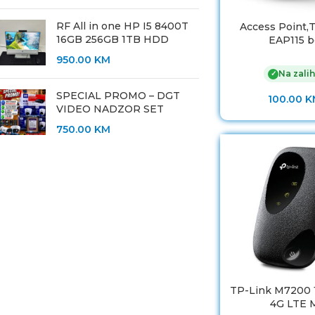
RF All in one HP I5 8400T
Access Point,
16GB 256GB 1TB HDD
EAP115 b
950.00
KM
Na zalih
✓
SPECIAL PROMO – DGT
100.00
K
VIDEO NADZOR SET
750.00
KM
TP-Link M7200
4G LTE 