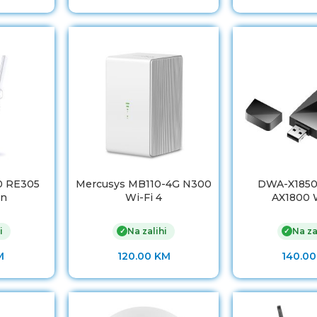
0 RE305
Mercusys MB110-4G N300
DWA-X1850
sn
Wi-Fi 4
AX1800 W
i
Na zalihi
Na za
✓
✓
M
120.00
KM
140.0