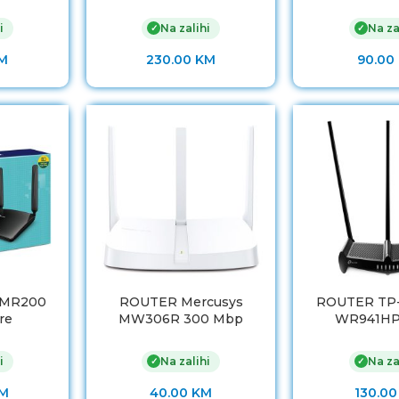
i
Na zalihi
Na za
✓
✓
M
230.00
KM
90.00
r MR200
ROUTER Mercusys
ROUTER TP-
re
MW306R 300 Mbp
WR941HP
i
Na zalihi
Na za
✓
✓
M
40.00
KM
130.0