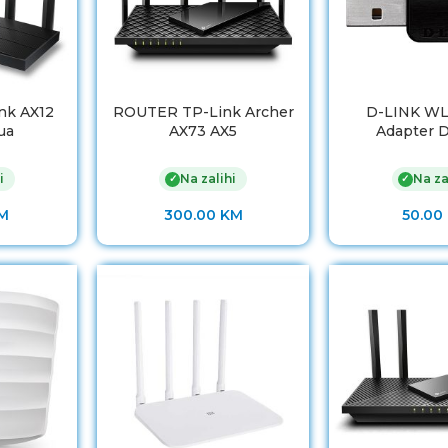
nk AX12
ROUTER TP-Link Archer
D-LINK W
ua
AX73 AX5
Adapter 
i
Na zalihi
Na za
✓
✓
M
300.00
KM
50.00