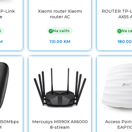
TP-Link
Xiaomi router Xiaomi
ROUTER TP-L
e
router AC
AX55 
i
Na zalihi
Na za
✓
✓
M
110.00
KM
180.0
 150Mbps
Mercusys MR90X AX6000
Access Poin
M
8-stream
EAP11