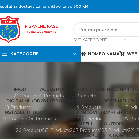
esplatna dostava za narudžbe iznad 500 KM
SVE KATEGORIJE
KATEGORIJE
HOME
O NAMA
WEB
IMOU
ACCES POINT
AIO ALL IN ONE RACUNARI T
24 Products
2 Products
51 Products
DIGITALNI KODOVI I PROGRAMI
DRONOVI I OPREMA
FIKSNI
8 Products
9 Products
1 Produ
INSTA360
IT DODATNA OPREMA
KABLOVI I ADAPTERI
KONZ
2 Products
106 Products
478 Products
27 Pro
MIKROFONI
MIŠEVI
MOBITELI
MONITORI
MRE
20 Products
161 Products
207 Products
183 Products
221 
PASTA ZA CPU HLADNJAK
PLAYSTATION I DO