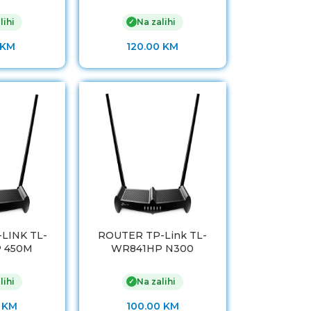
lihi
Na zalihi
✓
KM
120.00
KM
LINK TL-
ROUTER TP-Link TL-
 450M
WR841HP N300
lihi
Na zalihi
✓
0
KM
100.00
KM