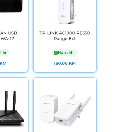
LAN USB
TP-LINK AC1900 RE550
DWA-17
Range Ext
lihi
Na zalihi
✓
KM
160.00
KM