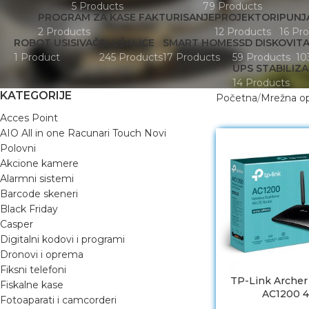
5 Products
79 Products
PROGRAM ZA KASE FAKTURISANJE
PROJEKTORI
PUNJA
2 Products
12 Products
16 Pr
ROBOT USISIVAČ
SLUŠALICE
SMART HOME
SSD DISKOVI
TA
1 Product
245 Products
17 Products
59 Products
10
UPS STABILIZ
14 Products
KATEGORIJE
Početna
Mrežna o
Acces Point
AIO All in one Racunari Touch Novi
Polovni
Akcione kamere
Alarmni sistemi
Barcode skeneri
Black Friday
Casper
Digitalni kodovi i programi
Dronovi i oprema
Fiksni telefoni
TP-Link Arche
Fiskalne kase
AC1200 
Fotoaparati i camcorderi