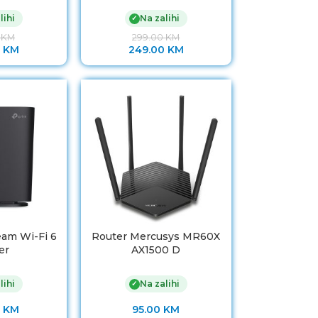
lihi
Na zalihi
✓
0
KM
299.00
KM
0
KM
249.00
KM
am Wi-Fi 6
Router Mercusys MR60X
er
AX1500 D
lihi
Na zalihi
✓
0
KM
95.00
KM