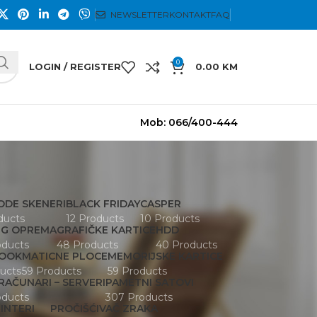
NEWSLETTER
KONTAKT
FAQ
0
LOGIN / REGISTER
0.00
KM
Mob: 066/400-444
ODE SKENERI
BLACK FRIDAY
CASPER
ducts
12 Products
10 Products
NG OPREMA
GRAFIČKE KARTICE
HDD
oducts
48 Products
40 Products
OOK
MATICNE PLOCE
MEMORIJSKE KARTICE
ucts
59 Products
59 Products
RAČUNARI – SERVERI
PAMETNI SATOVI
oducts
307 Products
INTERI
PROČIŠĆIVAČ ZRAKA