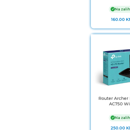
Na zalih
✓
160.00
K
Router Arche
AC750 Wi
Na zalih
✓
250.00
K