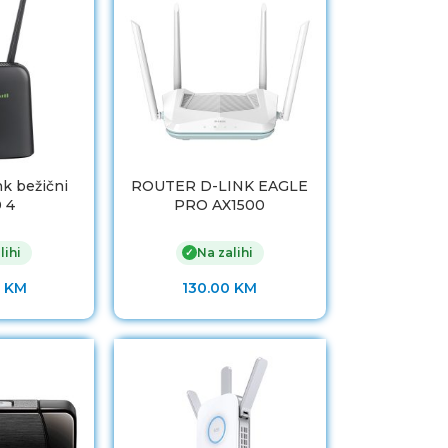
k bežični
ROUTER D-LINK EAGLE
 4
PRO AX1500
lihi
Na zalihi
✓
0
KM
130.00
KM