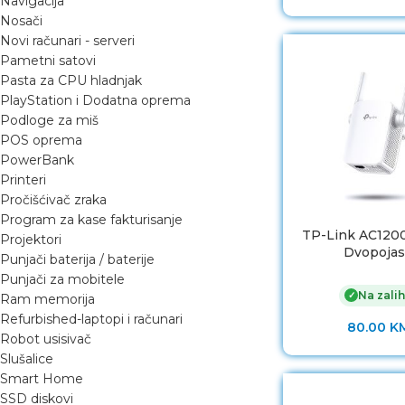
Navigacija
Nosači
Novi računari - serveri
Pametni satovi
Pasta za CPU hladnjak
PlayStation i Dodatna oprema
Podloge za miš
POS oprema
PowerBank
Printeri
Pročišćivač zraka
Program za kase fakturisanje
TP-Link AC120
Projektori
Dvopoja
Punjači baterija / baterije
Punjači za mobitele
Na zalih
✓
Ram memorija
Refurbished-laptopi i računari
80.00
K
Robot usisivač
Slušalice
Smart Home
SSD diskovi