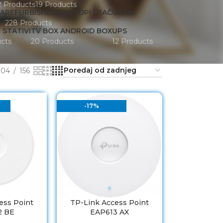
2 Products
19 Products
JA
REFURBISHED-LAPTOPI I RAČUNARI
228 Products
 STATIVI
TV BOX ANDROID BOX
UPS
cts
20 Products
12 Products
104
156
-17%
ess Point
TP-Link Access Point
2 BE
EAP613 AX