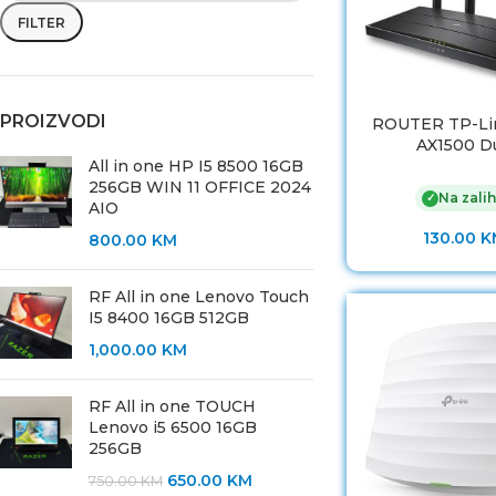
FILTER
PROIZVODI
ROUTER TP-Li
AX1500 D
All in one HP I5 8500 16GB
256GB WIN 11 OFFICE 2024
Na zalih
✓
AIO
130.00
K
800.00
KM
RF All in one Lenovo Touch
I5 8400 16GB 512GB
1,000.00
KM
RF All in one TOUCH
Lenovo i5 6500 16GB
256GB
650.00
KM
750.00
KM