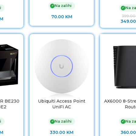
Na zalihi
✓
i
Na za
✓
399.0
70.00
KM
M
349.0
R BE230
Ubiquiti Access Point
AX6000 8-Stre
BE2
UniFi AC
Rout
i
Na zalihi
Na za
✓
✓
M
330.00
KM
360.0