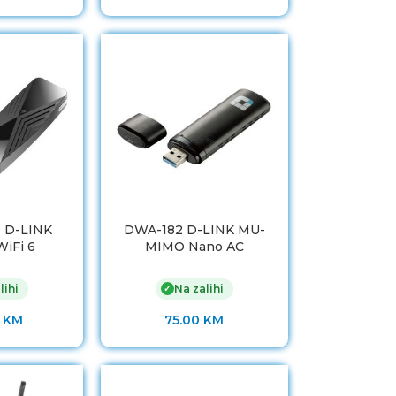
 D-LINK
DWA-182 D-LINK MU-
iFi 6
MIMO Nano AC
lihi
Na zalihi
✓
0
KM
75.00
KM