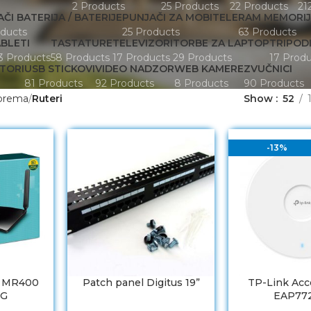
2 Products
25 Products
22 Products
21
ČI BATERIJA / BATERIJE
PUNJAČI ZA MOBITELE
RAM MEMORI
oducts
25 Products
63 Products
BLETI
TASTATURE
TELEVIZORI
TORBE ZA LAPTOP
TRIPODI
3 Products
58 Products
17 Products
29 Products
17 Produ
ATORI
USB STICKOVI
VIDEO NADZOR
WEB KAMERE
ZVUČNICI
81 Products
92 Products
8 Products
90 Products
prema
Ruteri
Show
52
-13%
r MR400
Patch panel Digitus 19”
TP-Link Acc
4G
EAP77