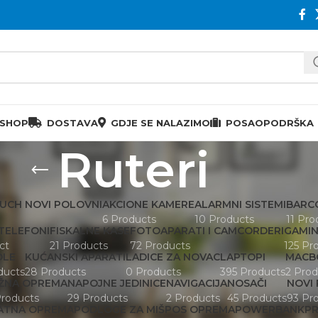
 SHOP
DOSTAVA
GDJE SE NALAZIMO
POSAO
PODRŠKA
Ruteri
OUCH NOVI POLOVNI
AKCIONE KAMERE
ALARMNI SISTEMI
BARC
6 Products
10 Products
11 Pro
 TELEFONI
FISKALNE KASE
FOTOAPARATI I CAMCORDERI
GAMI
ct
21 Products
72 Products
125 Pr
OLE
KUĆANSKI APARATI
LADICE ZA NOVAC
LAPTOPI
MACB
ducts
28 Products
0 Products
395 Products
2 Prod
ŽNA OPREMA
NAPOJNE JEDINICE
NAVIGACIJA
NOSAČI
NOVI 
Products
29 Products
2 Products
45 Products
93 Pr
DATNA OPREMA
PODLOGE ZA MIŠ
POS OPREMA
POWERBANK
PR