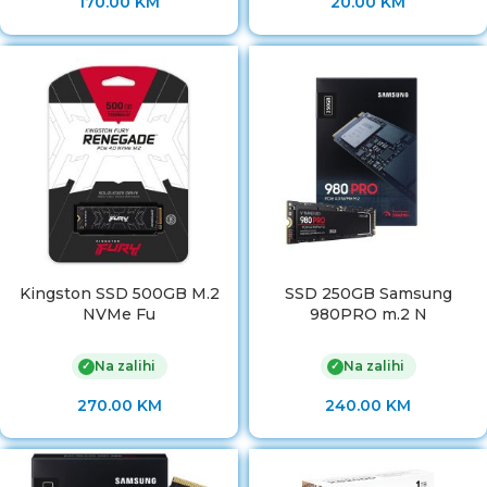
170.00
KM
20.00
KM
Kingston SSD 500GB M.2
SSD 250GB Samsung
NVMe Fu
980PRO m.2 N
Na zalihi
Na zalihi
✓
✓
270.00
KM
240.00
KM