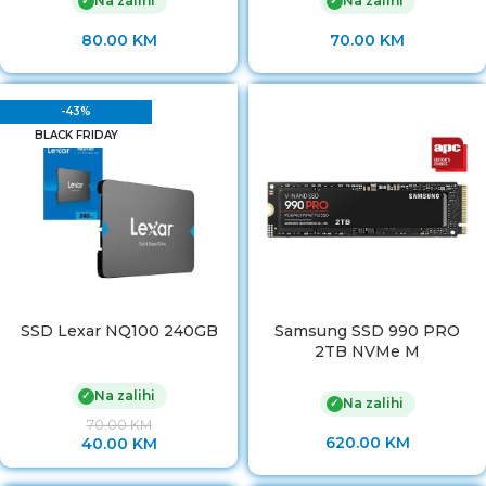
Na zalihi
Na zalihi
✓
✓
80.00
KM
70.00
KM
-43%
BLACK FRIDAY
SSD Lexar NQ100 240GB
Samsung SSD 990 PRO
2TB NVMe M
Na zalihi
✓
Na zalihi
✓
70.00
KM
620.00
KM
40.00
KM