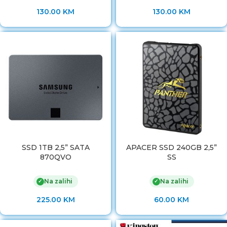
130.00
KM
130.00
KM
SSD 1TB 2,5” SATA
APACER SSD 240GB 2,5”
870QVO
SS
Na zalihi
Na zalihi
✓
✓
225.00
KM
60.00
KM