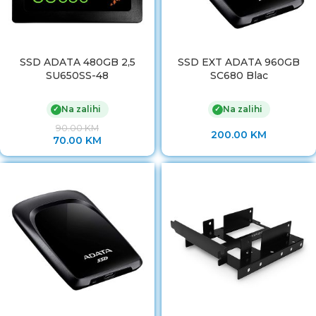
SSD ADATA 480GB 2,5
SSD EXT ADATA 960GB
SU650SS-48
SC680 Blac
Na zalihi
Na zalihi
✓
✓
90.00
KM
200.00
KM
70.00
KM