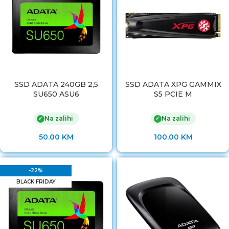
SSD ADATA 240GB 2,5
SSD ADATA XPG GAMMIX
SU650 ASU6
S5 PCIE M
Na zalihi
Na zalihi
✓
✓
50.00
KM
100.00
KM
-22%
BLACK FRIDAY