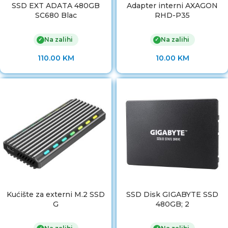
SSD EXT ADATA 480GB
Adapter interni AXAGON
SC680 Blac
RHD-P35
Na zalihi
Na zalihi
✓
✓
110.00
KM
10.00
KM
Kućište za externi M.2 SSD
SSD Disk GIGABYTE SSD
G
480GB; 2