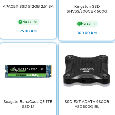
APACER SSD 512GB 2.5” SA
Kingston SSD
SNV3S/500GBK 500G
Na zalihi
✓
Na zalihi
✓
75.00
KM
100.00
KM
Seagate BarraCuda Q5 1TB
SSD EXT ADATA 960GB
SSD M
ASD600Q BL