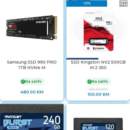
-33%
Samsung SSD 990 PRO
SSD Kingston NV2 500GB
1TB NVMe M
M.2 350
Na zalihi
Na zalihi
✓
✓
150.00
KM
480.00
KM
100.00
KM