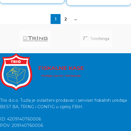
1
2
→
Trio d.o.o. Tuzla je ovlašteni prodavac i serviser fiskalnih uređaja
BEST BA, TRING i CONFIG u cijeloj FBiH.
ID: 4209140760006
PDV: 209140760006