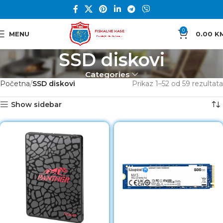
0
MENU
0.00
K
SSD diskovi
Categories
Početna
SSD diskovi
Prikaz 1–52 od 59 rezultata
Show sidebar