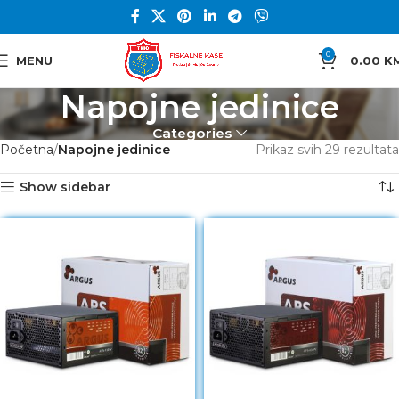
0
MENU
0.00
K
Napojne jedinice
Categories
Početna
Napojne jedinice
Prikaz svih 29 rezultata
Show sidebar