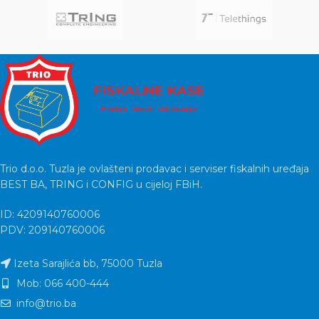
Trio d.o.o. Tuzla je ovlašteni prodavac i serviser fiskalnih uređaja
BEST BA, TRING i CONFIG u cijeloj FBiH.
ID: 4209140760006
PDV: 209140760006
Izeta Sarajlića bb, 75000 Tuzla
Mob: 066 400-444
info@trio.ba