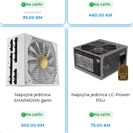
Na zalihi
Na zalihi
✓
✓
45.00
KM
460.00
KM
35.00
KM
Napojna jedinica
Napojna jedinica LC-Power
SHARKOON gami
PSU
Na zalihi
Na zalihi
✓
✓
500.00
KM
75.00
KM