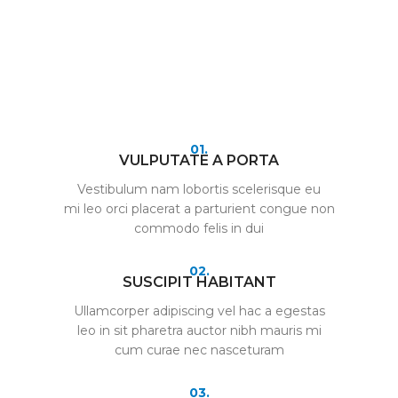
01.
VULPUTATE A PORTA
Vestibulum nam lobortis scelerisque eu
mi leo orci placerat a parturient congue non
commodo felis in dui
02.
SUSCIPIT HABITANT
Ullamcorper adipiscing vel hac a egestas
leo in sit pharetra auctor nibh mauris mi
cum curae nec nasceturam
03.