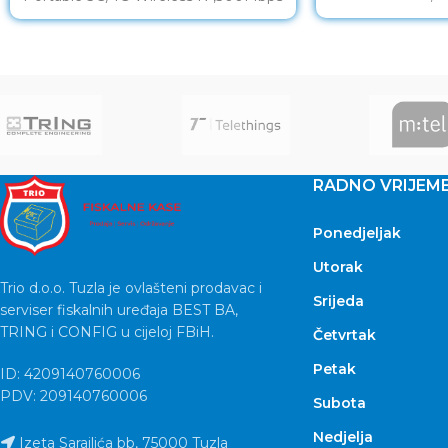
RADNO VRIJEM
Ponedjeljak
Utorak
Trio d.o.o. Tuzla je ovlašteni prodavac i
Srijeda
serviser fiskalnih uređaja BEST BA,
TRING i CONFIG u cijeloj FBiH.
Četvrtak
Petak
ID: 4209140760006
PDV: 209140760006
Subota
Nedjelja
Izeta Sarajlića bb, 75000 Tuzla