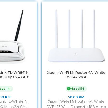
ink TL-WR841N,
Xiaomi Wi-Fi Mi Router 4A, White
00 Mbps,2,4 GHz
DVB4230GL
 zalihi
Na zalihi
✓
.00
KM
50.00
KM
ink TL-WR841N,
Xiaomi Wi-Fi Mi Router 4A, White
00 Mbps,2,4 GHz
DVB4230GL Dimenzije 188 mm x