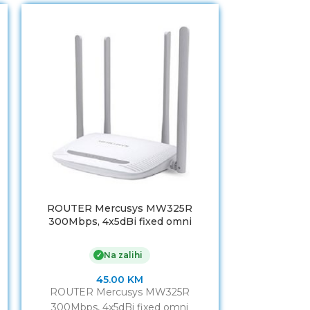
ROUTER Mercusys MW325R
Xiaomi W
300Mbps, 4x5dBi fixed omni
DVB4235GL Am
directional antennas, 4×10/100Mbps
LAN ports, IEEE 802.11b, 2.4GHz, CE,
Na zalihi
✓
45.00
KM
ROUTER Mercusys MW325R
Xiaomi W
300Mbps, 4x5dBi fixed omni
DVB4235GL Am