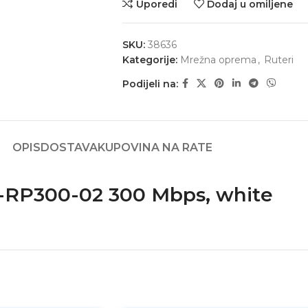
Uporedi
Dodaj u omiljene
SKU:
38636
Kategorije:
Mrežna oprema
,
Ruteri
Podijeli na:
OPIS
DOSTAVA
KUPOVINA NA RATE
RP300-02 300 Mbps, white