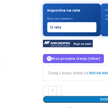
Kupovina na rate
M
Ok
Broj rata (odaberi)
ob
Brza provjera stanja (Viber)
V
Dodaj u korpu artikal od
500.00
KM
DOD