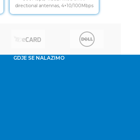
directional antennas, 4×10/100Mbps
220V Model pr
LAN ports, IEEE 802.11b, 2.4GHz, CE,
80 × 54 × 7
GDJE SE NALAZIMO