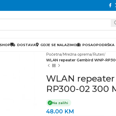
 SHOP
DOSTAVA
GDJE SE NALAZIMO
POSAO
PODRŠKA
Početna
Mrežna oprema
Ruteri
WLAN repeater Gembird WNP-RP300
WLAN repeater
RP300-02 300 
Na zalihi
✓
48.00
KM