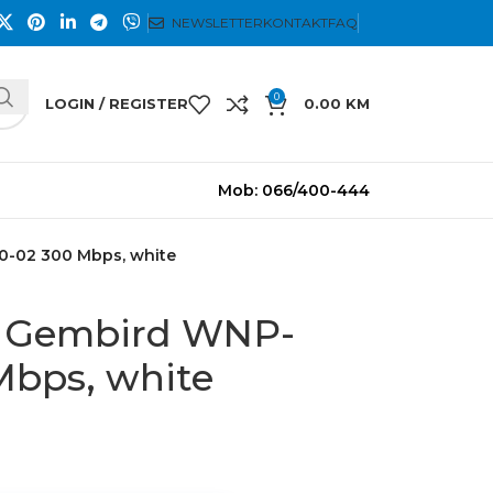
NEWSLETTER
KONTAKT
FAQ
0
LOGIN / REGISTER
0.00
KM
Mob: 066/400-444
-02 300 Mbps, white
 Gembird WNP-
Mbps, white