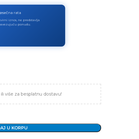
jesečna rata
virni iznos, ne predstavlja
avezujuću ponudu.
ili više za besplatnu dostavu!
AJ U KORPU