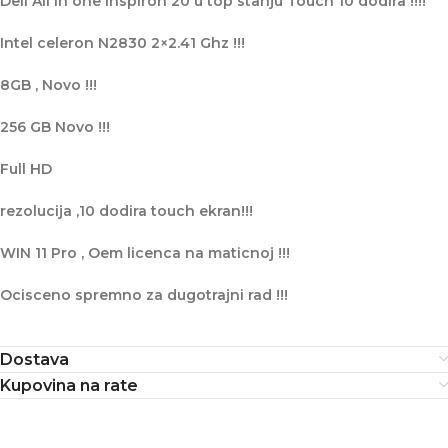
Dell All in one Inspiron 20 u top stanju Touch 10 dodira !!!!
Intel celeron N2830 2×2.41 Ghz !!!
8GB , Novo !!!
256 GB Novo !!!
Full HD
rezolucija ,10 dodira touch ekran!!!
WIN 11 Pro , Oem licenca na maticnoj !!!
Ocisceno spremno za dugotrajni rad !!!
Dostava
Kupovina na rate