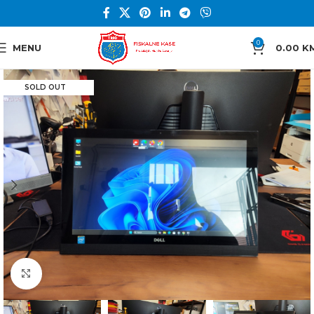
0
MENU
0.00
K
SOLD OUT
Click to enlarge