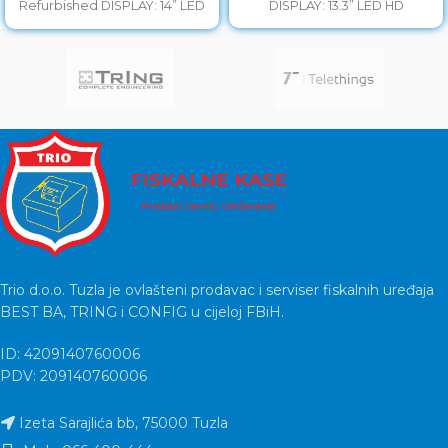
Refurbished DISPLAY: 14” LED
DISPLAY: 13.3” LED HD
Full
Trio d.o.o. Tuzla je ovlašteni prodavac i serviser fiskalnih uređaja
BEST BA, TRING i CONFIG u cijeloj FBiH.
ID: 4209140760006
PDV: 209140760006
Izeta Sarajlića bb, 75000 Tuzla