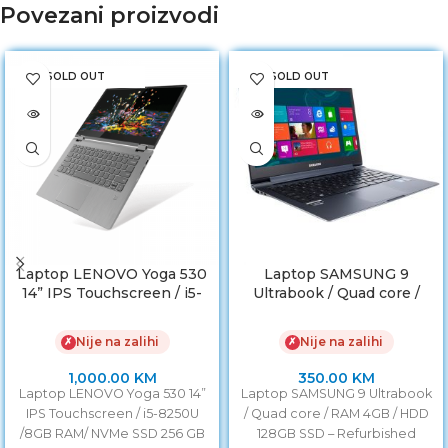
Povezani proizvodi
SOLD OUT
SOLD OUT
Laptop LENOVO Yoga 530
Laptop SAMSUNG 9
14” IPS Touchscreen / i5-
Ultrabook / Quad core /
8250U /8GB RAM/ NVMe
RAM 4GB / HDD 128GB
SSD 256 GB
SSD
Nije na zalihi
Nije na zalihi
✗
✗
1,000.00
KM
350.00
KM
Laptop LENOVO Yoga 530 14”
Laptop SAMSUNG 9 Ultrabook
IPS Touchscreen / i5-8250U
/ Quad core / RAM 4GB / HDD
/8GB RAM/ NVMe SSD 256 GB
128GB SSD – Refurbished