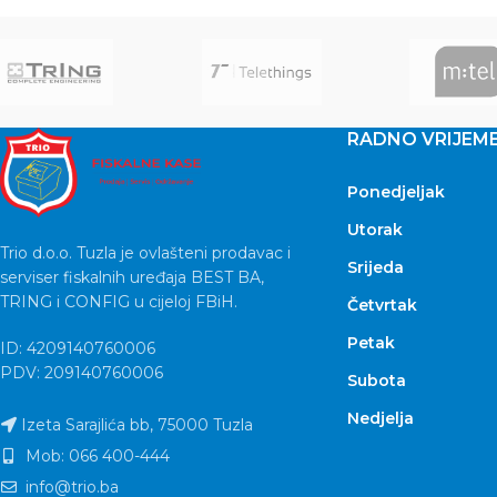
RADNO VRIJEM
Ponedjeljak
Utorak
Trio d.o.o. Tuzla je ovlašteni prodavac i
Srijeda
serviser fiskalnih uređaja BEST BA,
TRING i CONFIG u cijeloj FBiH.
Četvrtak
Petak
ID: 4209140760006
PDV: 209140760006
Subota
Nedjelja
Izeta Sarajlića bb, 75000 Tuzla
Mob: 066 400-444
info@trio.ba