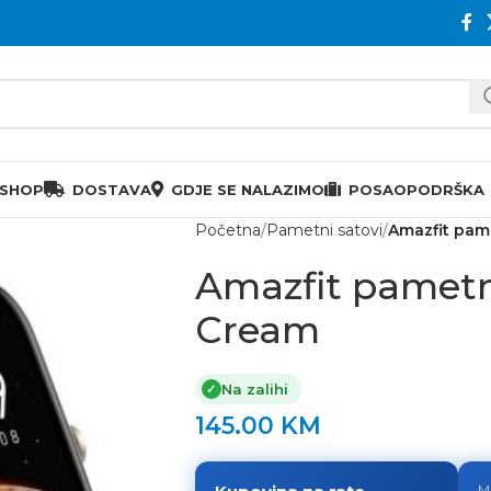
 SHOP
DOSTAVA
GDJE SE NALAZIMO
POSAO
PODRŠKA
Početna
Pametni satovi
Amazfit pame
Amazfit pametni
Cream
Na zalihi
✓
145.00
KM
M