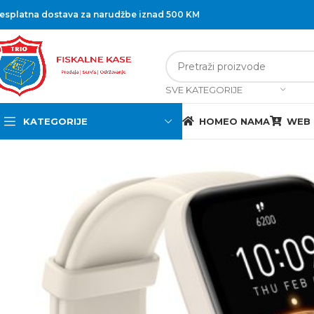
esplatna dostava za narudžbe iznad 500 KM
SVE KATEGORIJE
KATEGORIJE
HOME
O NAMA
WEB