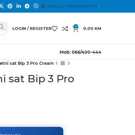
NEWSLETTER
KONTAKT
FAQ
0
LOGIN / REGISTER
0.00
KM
Mob: 066/400-444
tni sat Bip 3 Pro Cream
 sat Bip 3 Pro
jesečna rata