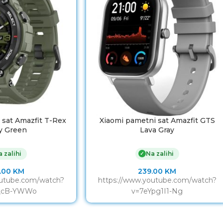
 sat Amazfit T-Rex
Xiaomi pametni sat Amazfit GTS
y Green
Lava Gray
 zalihi
Na zalihi
✓
.00
KM
239.00
KM
outube.com/watch?
https://www.youtube.com/watch?
_cB-YWWo
v=7eYpg1I1-Ng