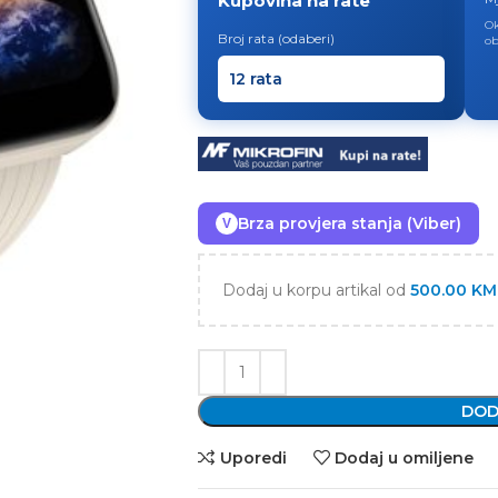
Kupovina na rate
Ok
Broj rata (odaberi)
ob
Brza provjera stanja (Viber)
V
Dodaj u korpu artikal od
500.00
KM
DOD
Uporedi
Dodaj u omiljene