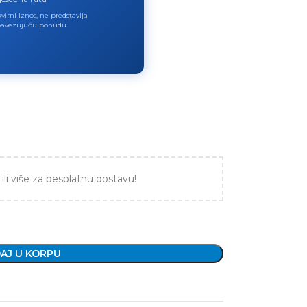
virni iznos, ne predstavlja
avezujuću ponudu.
ili više za besplatnu dostavu!
AJ U KORPU