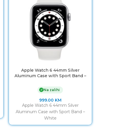
Apple Watch 6 44mm Silver
Xiaomi pamet
Aluminum Case with Sport Band –
B
White
Na zalihi
✓
999.00
KM
XIAOMI MI 
Apple Watch 6 44mm Silver
IZDANJE) GL
Aluminum Case with Sport Band –
“VELIKI BOJ
White
Band 6 ima