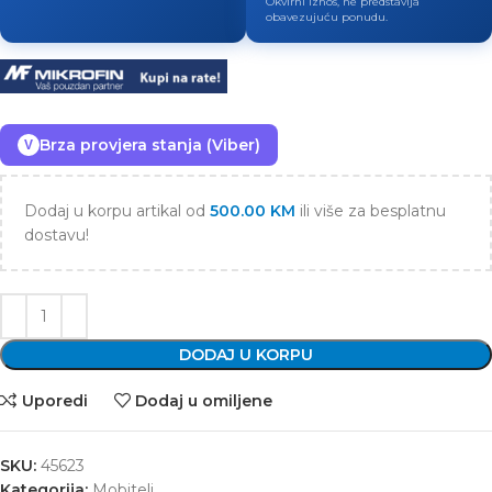
Okvirni iznos, ne predstavlja
obavezujuću ponudu.
Brza provjera stanja (Viber)
V
Dodaj u korpu artikal od
500.00
KM
ili više za besplatnu
dostavu!
DODAJ U KORPU
Uporedi
Dodaj u omiljene
SKU:
45623
Kategorija:
Mobiteli