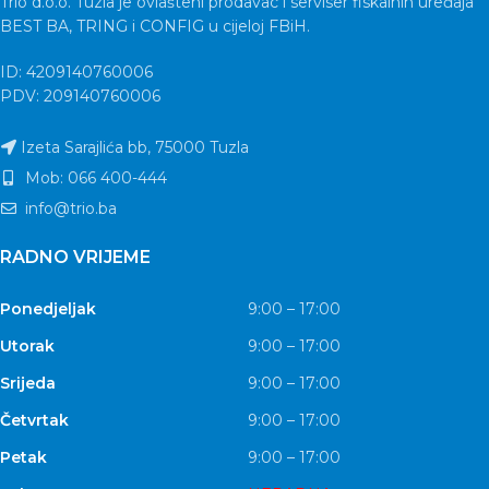
Trio d.o.o. Tuzla je ovlašteni prodavac i serviser fiskalnih uređaja
BEST BA, TRING i CONFIG u cijeloj FBiH.
ID: 4209140760006
PDV: 209140760006
Izeta Sarajlića bb, 75000 Tuzla
Mob: 066 400-444
info@trio.ba
RADNO VRIJEME
Ponedjeljak
9:00 – 17:00
Utorak
9:00 – 17:00
Srijeda
9:00 – 17:00
Četvrtak
9:00 – 17:00
Petak
9:00 – 17:00