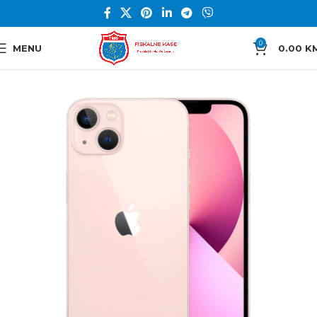
0
MENU
0.00
K