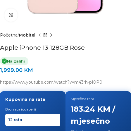
Click to enlarge
Početna
Mobiteli
Apple iPhone 13 128GB Rose
Na zalihi
✓
1,999.00
KM
https://www.youtube.com/watch?v=m43rh-pI0P0
Kupovina na rate
Mjesečna rata
183.24 KM /
Broj rata (odaberi)
mjesečno