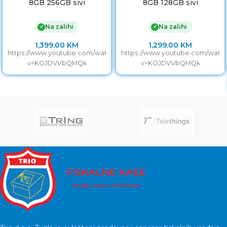
8GB 256GB sivi
8GB 128GB sivi
Na zalihi
Na zalihi
✓
✓
1,399.00
KM
1,299.00
KM
https://www.youtube.com/watch?
https://www.youtube.com/watc
v=KOJDVVbQMQk
v=KOJDVVbQMQk