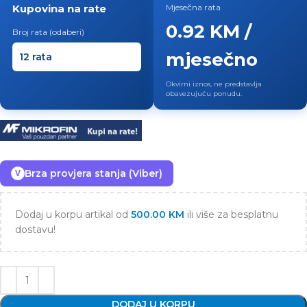
Kupovina na rate
Mjesečna rata
0.92 KM /
Broj rata (odaberi)
mjesečno
Okvirni iznos, ne predstavlja
obavezujuću ponudu.
Brza provjera stanja (Viber)
V
Dodaj u korpu artikal od
500.00
KM
ili više za besplatnu
dostavu!
DODAJ U KORPU