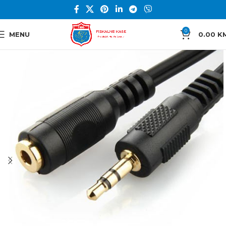
0
MENU
0.00
K