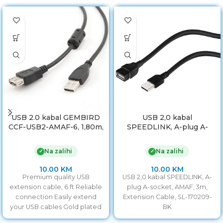
USB 2.0 kabal GEMBIRD
USB 2,0 kabal
CCF-USB2-AMAF-6, 1,80m,
SPEEDLINK, A-plug A-
A-A ext cable ferrite
socket, AMAF, 3m,
Extension Cable, SL-
Na zalihi
Na zalihi
✓
✓
170209-BK
10.00
KM
10.00
KM
Premium quality USB
USB 2,0 kabal SPEEDLINK, A-
extension cable, 6 ft Reliable
plug A-socket, AMAF, 3m,
connection Easily extend
Extension Cable, SL-170209-
your USB cables Gold plated
BK
contacts