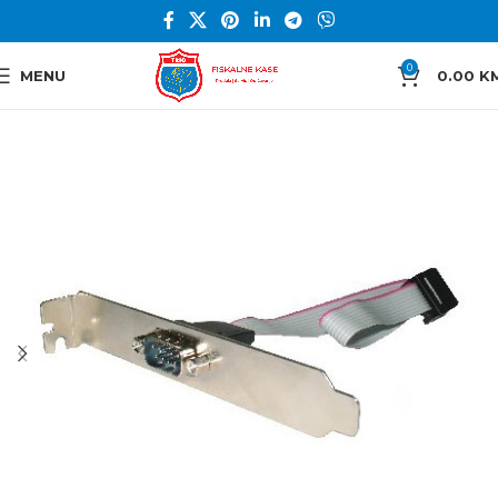
0
MENU
0.00
K