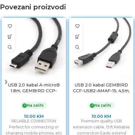
Povezani proizvodi
USB 2,0 kabal A-microB
USB 2.0 kabal GEMBIRD
1.8m, GEMBIRD CCP-
CCF-USB2-AMAF-15, 4,5m,
mUSB2-AMBM-6
A-A ext cable, premium,
ferrit
Na zalihi
Na zalihi
✓
✓
10.00
KM
10.00
KM
RELIABLE CONNECTION
Premium quality USB
Perfect for connecting or
extension cable, 15 ft Reliable
charging mobile phones, etc
connection Easily extend