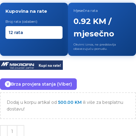
Kupovina na rate
Mjesečna rata
0.92 KM /
Broj rata (odaberi)
mjesečno
Okvirni iznos, ne predstavlja
obavezujuću ponudu.
Brza provjera stanja (Viber)
V
Dodaj u korpu artikal od
500.00
KM
ili više za besplatnu
dostavu!