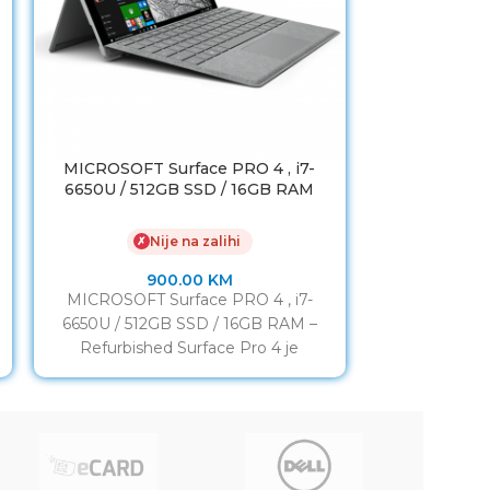
MICROSOFT Surface PRO 4 , i7-
Laptop LENO
6650U / 512GB SSD / 16GB RAM
4K / 256
Nije na zalihi
✗
✗
900.00
KM
MICROSOFT Surface PRO 4 , i7-
Laptop LENO
6650U / 512GB SSD / 16GB RAM –
4K / 256G
Refurbished Surface Pro 4 je
Refurbished 
proporcija lista
T