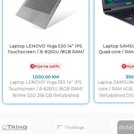
Laptop LENOVO Yoga 530 14” IPS
Laptop SAMSU
Touchscreen / i5-8250U /8GB RAM/
Quad core / RA
NVMe SSD 256 GB
Nije na zalihi
Nije
✗
✗
1,000.00
KM
350
Laptop LENOVO Yoga 530 14” IPS
Laptop SAMSUNG 
Touchscreen / i5-8250U /8GB RAM/
core / RAM 4GB
NVMe SSD 256 GB Refurbished
Refurbished DIS
DISPLAY: 14” LED Full