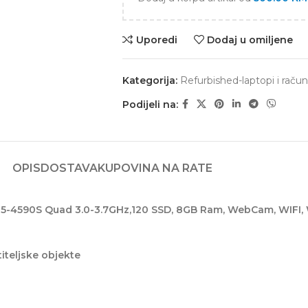
Uporedi
Dodaj u omiljene
Kategorija:
Refurbished-laptopi i račun
Podijeli na:
OPIS
DOSTAVA
KUPOVINA NA RATE
e i5-4590S Quad 3.0-3.7GHz,120 SSD, 8GB Ram, WebCam, WIFI,
iteljske objekte