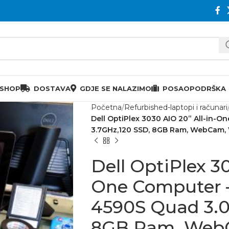
 SHOP
DOSTAVA
GDJE SE NALAZIMO
POSAO
PODRŠKA
Početna
Refurbished-laptopi i računari
Dell OptiPlex 3030 AIO 20” All-in-On
3.7GHz,120 SSD, 8GB Ram, WebCam, 
Dell OptiPlex 30
One Computer – 
4590S Quad 3.0
8GB Ram, WebC