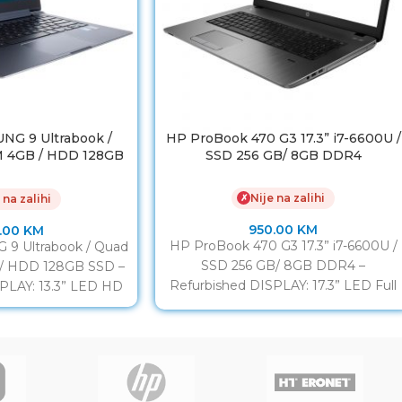
NG 9 Ultrabook /
HP ProBook 470 G3 17.3” i7-6600U /
M 4GB / HDD 128GB
SSD 256 GB/ 8GB DDR4
SSD
Nije na zalihi
✗
 na zalihi
950.00
KM
.00
KM
HP ProBook 470 G3 17.3” i7-6600U /
9 Ultrabook / Quad
SSD 256 GB/ 8GB DDR4 –
 / HDD 128GB SSD –
Refurbished DISPLAY: 17.3” LED Full
PLAY: 13.3” LED HD
HD IPS