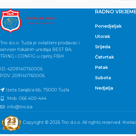
RADNO VRIJEM
Ponedjeljak
Utorak
Trio d.o.o. Tuzla je ovlašteni prodavac i
Srijeda
serviser fiskalnih uređaja BEST BA,
TRING i CONFIG u cijeloj FBiH.
Četvrtak
Petak
ID: 4209140760006
PDV: 209140760006
Subota
Nedjelja
Izeta Sarajlića bb, 75000 Tuzla
Mob: 066 400-444
info@trio.ba
Copyright © 2026 Trio d.o.o. All rights reserved. Kreira