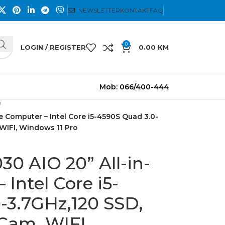
NEWSLETTER
KONTAKT
FAQ
0
LOGIN / REGISTER
0.00
KM
Mob: 066/400-444
e Computer – Intel Core i5-4590S Quad 3.0-
WIFI, Windows 11 Pro
30 AIO 20” All-in-
Intel Core i5-
-3.7GHz,120 SSD,
am, WIFI,