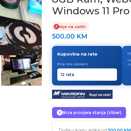
Windows 11 Pro
Nije na zalihi
✗
500.00
KM
Kupovina na rate
M
Ok
Broj rata (odaberi)
ob
Brza provjera stanja (Viber)
V
Dodaj u korpu artikal od
500.00
KM