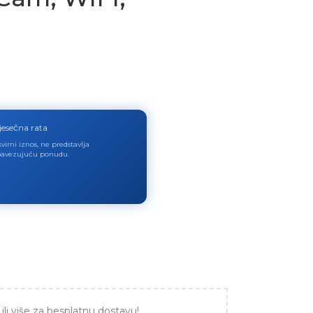
jesečna rata
virni iznos, ne predstavlja
avezujuću ponudu.
ili više za besplatnu dostavu!