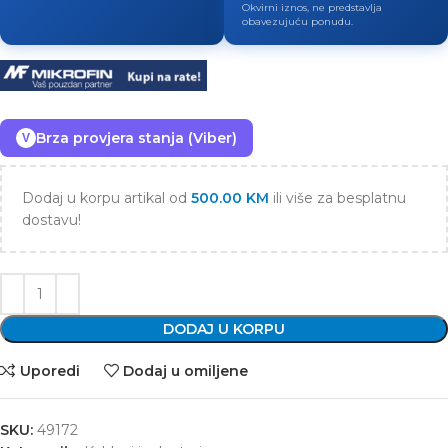
Okvirni iznos, ne predstavlja
obavezujuću ponudu.
Brza provjera stanja (Viber)
V
Dodaj u korpu artikal od
500.00
KM
ili više za besplatnu
dostavu!
DODAJ U KORPU
Uporedi
Dodaj u omiljene
SKU:
49172