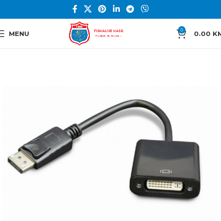
0
MENU
0.00
K