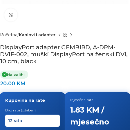
Click to enlarge
Početna
Kablovi i adapteri
DisplayPort adapter GEMBIRD, A-DPM-
DVIF-002, muški DisplayPort na ženski DVI,
10 cm, black
Na zalihi
✓
20.00
KM
Kupovina na rate
Mjesečna rata
1.83 KM /
Broj rata (odaberi)
mjesečno