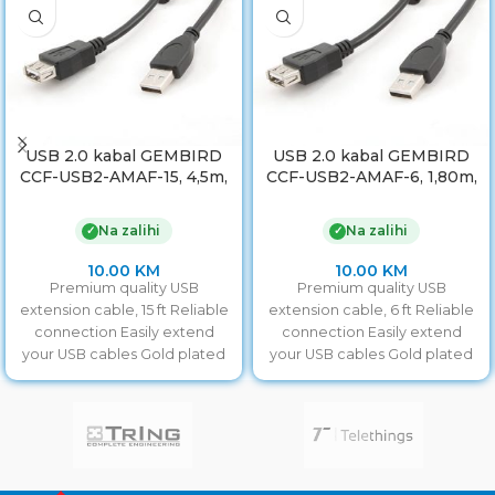
USB 2.0 kabal GEMBIRD
USB 2.0 kabal GEMBIRD
CCF-USB2-AMAF-15, 4,5m,
CCF-USB2-AMAF-6, 1,80m,
A-A ext cable, premium,
A-A ext cable ferrite
ferrit
Na zalihi
Na zalihi
✓
✓
10.00
KM
10.00
KM
Premium quality USB
Premium quality USB
extension cable, 15 ft Reliable
extension cable, 6 ft Reliable
connection Easily extend
connection Easily extend
your USB cables Gold plated
your USB cables Gold plated
contacts
contacts