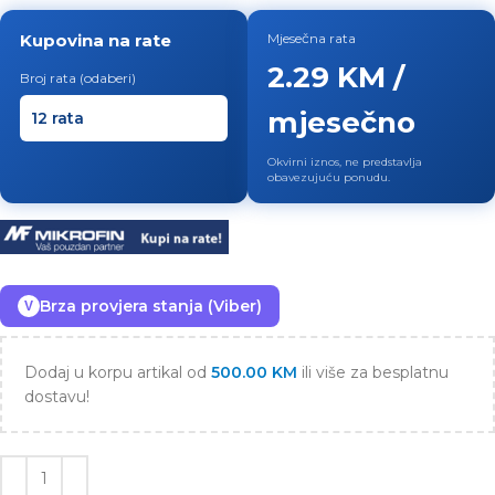
Kupovina na rate
Mjesečna rata
2.29 KM /
Broj rata (odaberi)
mjesečno
Okvirni iznos, ne predstavlja
obavezujuću ponudu.
Brza provjera stanja (Viber)
V
Dodaj u korpu artikal od
500.00
KM
ili više za besplatnu
dostavu!