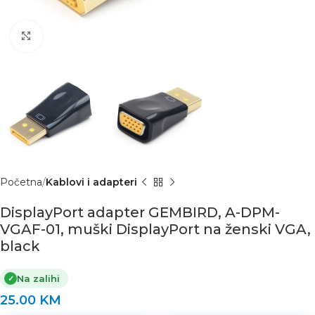
Click to enlarge
Početna
Kablovi i adapteri
DisplayPort adapter GEMBIRD, A-DPM-
VGAF-01, muški DisplayPort na ženski VGA,
black
Na zalihi
✓
25.00
KM