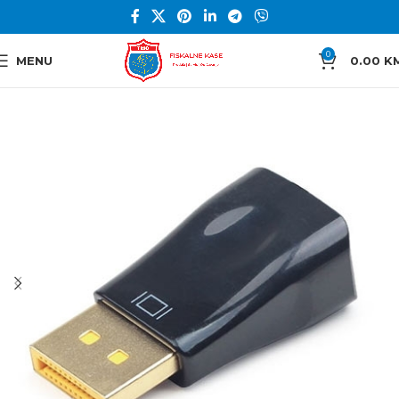
0
MENU
0.00
K