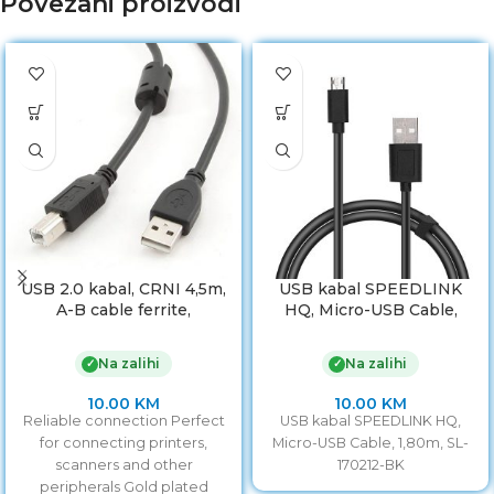
Povezani proizvodi
USB 2.0 kabal, CRNI 4,5m,
USB kabal SPEEDLINK
A-B cable ferrite,
HQ, Micro-USB Cable,
GEMBIRD CCF-USB2-
1,80m, SL-170212-BK
AMBM-15
Na zalihi
Na zalihi
✓
✓
10.00
KM
10.00
KM
Reliable connection Perfect
USB kabal SPEEDLINK HQ,
for connecting printers,
Micro-USB Cable, 1,80m, SL-
scanners and other
170212-BK
peripherals Gold plated