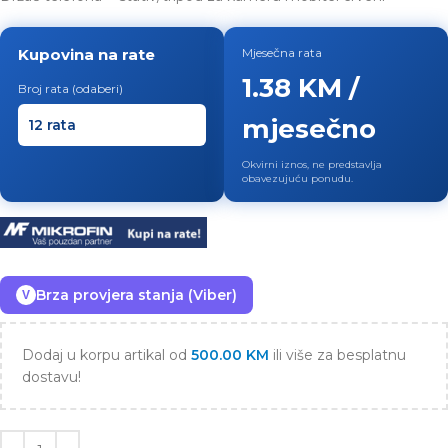
Kupovina na rate
Mjesečna rata
1.38 KM /
Broj rata (odaberi)
mjesečno
Okvirni iznos, ne predstavlja
obavezujuću ponudu.
Brza provjera stanja (Viber)
V
Dodaj u korpu artikal od
500.00
KM
ili više za besplatnu
dostavu!