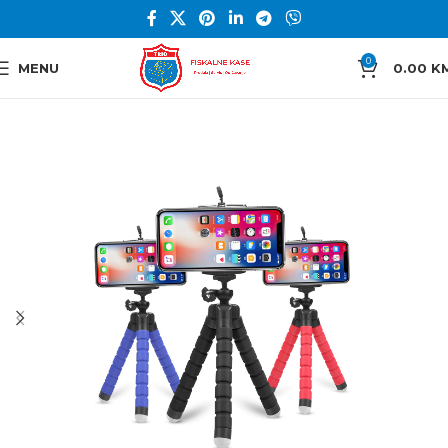
0
MENU
0.00
K