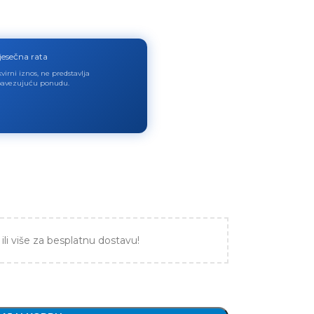
jesečna rata
virni iznos, ne predstavlja
avezujuću ponudu.
ili više za besplatnu dostavu!