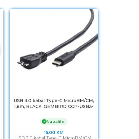
USB 3.0 kabal Type-C MicroBM/CM,
USB 3.0 kaba
1,8m, BLACK, GEMBIRD CCP-USB3-
1m, BLACK,
mBMCM-6
m
Na zalihi
✓
15.00
KM
USB 3.0 kabal Type-C MicroBM/CM,
USB 3.0 kaba