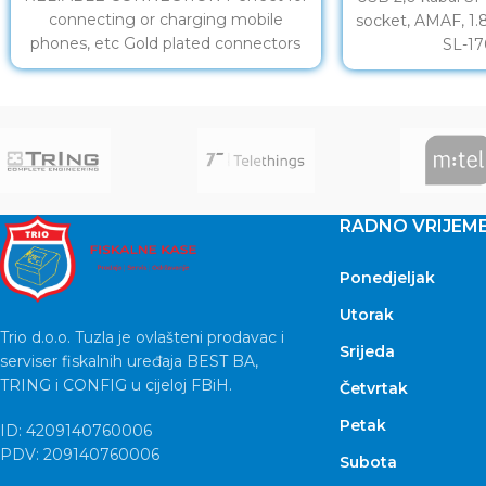
connecting or charging mobile
socket, AMAF, 1.
phones, etc Gold plated connectors
SL-1
RADNO VRIJEM
Ponedjeljak
Utorak
Trio d.o.o. Tuzla je ovlašteni prodavac i
Srijeda
serviser fiskalnih uređaja BEST BA,
TRING i CONFIG u cijeloj FBiH.
Četvrtak
Petak
ID: 4209140760006
PDV: 209140760006
Subota