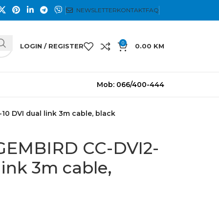
NEWSLETTER
KONTAKT
FAQ
0
LOGIN / REGISTER
0.00
KM
Mob: 066/400-444
0 DVI dual link 3m cable, black
 GEMBIRD CC-DVI2-
link 3m cable,