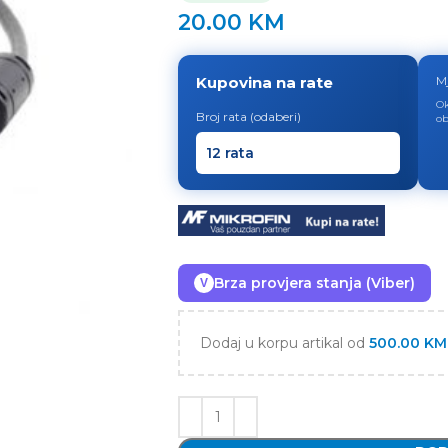
20.00
KM
Kupovina na rate
M
Ok
Broj rata (odaberi)
ob
Brza provjera stanja (Viber)
V
Dodaj u korpu artikal od
500.00
KM