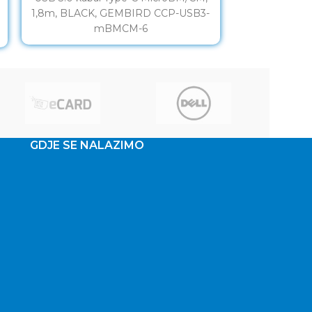
1,8m, BLACK, GEMBIRD CCP-USB3-
1m, BLACK,
mBMCM-6
m
GDJE SE NALAZIMO