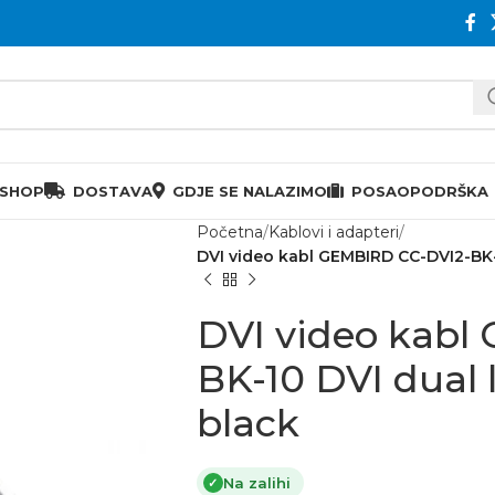
 SHOP
DOSTAVA
GDJE SE NALAZIMO
POSAO
PODRŠKA
Početna
Kablovi i adapteri
DVI video kabl GEMBIRD CC-DVI2-BK-1
DVI video kabl
BK-10 DVI dual 
black
Na zalihi
✓