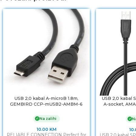
USB 2,0 kabal A-microB 1.8m,
USB 2,0 kabal 
GEMBIRD CCP-mUSB2-AMBM-6
A-socket, AMAF
Cable, S
Na zalihi
✓
Na
✓
10.00
KM
10
RELIABLE CONNECTION Perfect for
USB 2,0 kabal S