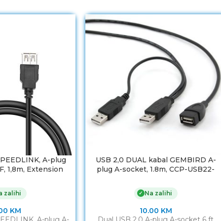
SPEEDLINK, A-plug
USB 2,0 DUAL kabal GEMBIRD A-
, 1,8m, Extension
plug A-socket, 1.8m, CCP-USB22-
L-170203-BK
AMAF-6
 zalihi
Na zalihi
✓
.00
KM
10.00
KM
PEEDLINK, A-plug A-
Dual USB 2.0 A-plug A-socket 6 ft