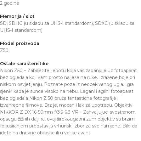
2 godine
Memorija / slot
SD, SDHC (u skladu sa UHS-I standardom), SDXC (u skladu sa
UHS-I standardom)
Model proizvoda
Z50
Ostale karakteristike
Nikon Z50 – Zabilježite ljepotu koja vas zapanjuje uz fotoaparat
bez ogledala koji vam prosto nalježe na ruke. Izražene boje pri
niskom osvjetljenju. Poznate poze iz neocekivanog ugla. Igra
sjenki kada je sunce visoko na nebu. Lagani i agilni fotoaparat
bez ogledala Nikon Z 50 pruža fantasticne fotografije i
izvanredne filmove. Brz je, mocan i lak za upotrebu. Objektiv
NIKKOR Z DX 16-50mm f/3.5-6.3 VR – Zahvaljujuci svestranom
opsegu žižnih daljina, ovaj širokougaoni zum objektiv sa brzim
fokusiranjem predstavlja vrhunski izbor za sve namjene. Bilo da
idete na dnevne obilaske ili u velike avant