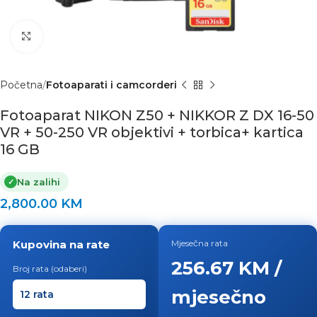
Click to enlarge
Početna
Fotoaparati i camcorderi
Fotoaparat NIKON Z50 + NIKKOR Z DX 16-50
VR + 50-250 VR objektivi + torbica+ kartica
16 GB
Na zalihi
✓
2,800.00
KM
Kupovina na rate
Mjesečna rata
256.67 KM /
Broj rata (odaberi)
mjesečno