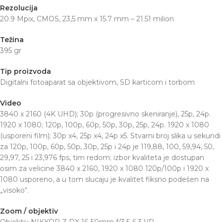
Rezolucija
20.9 Mpix, CMOS, 23,5 mm x 15.7 mm – 21.51 milion
Težina
395 gr
Tip proizvoda
Digitalni fotoaparat sa objektivom, SD karticom i torbom
Video
3840 x 2160 (4K UHD); 30p (progresivno skeniranje), 25p, 24p.
1920 x 1080; 120p, 100p, 60p, 50p, 30p, 25p, 24p. 1920 x 1080
(usporeni film); 30p x4, 25p x4, 24p x5. Stvarni broj slika u sekundi
za 120p, 100p, 60p, 50p, 30p, 25p i 24p je 119,88, 100, 59,94, 50,
29,97, 25 i 23,976 fps, tim redom; izbor kvaliteta je dostupan
osim za velicine 3840 x 2160, 1920 x 1080 120p/100p i 1920 x
1080 usporeno, a u tom slucaju je kvalitet fiksno podešen na
„visoko“.
Zoom / objektiv