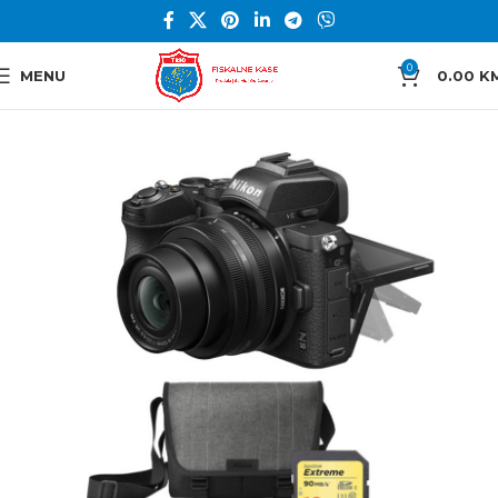
0
MENU
0.00
K