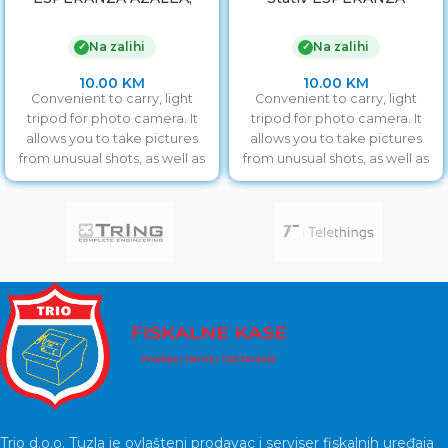
teleskopski, 200mm,
ALDER, 150-290mm. 0,5kg,
0,5kg, EF105
3 nivoa, EF106
Na zalihi
Na zalihi
✓
✓
10.00
KM
10.00
KM
Convenient to carry, light
Convenient to carry, light
tripod for photo camera. It
tripod for photo camera. It
allows you to take pictures
allows you to take pictures
from unusual shots, as well as
from unusual shots, as well as
Trio d.o.o. Tuzla je ovlašteni prodavac i serviser fiskalnih uređaja