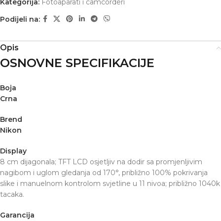
Kategorija:
Fotoaparati i camcorderi
Podijeli na:
Opis
OSNOVNE SPECIFIKACIJE
Boja
Crna
Brend
Nikon
Display
8 cm dijagonala; TFT LCD osjetljiv na dodir sa promjenljivim
nagibom i uglom gledanja od 170°, približno 100% pokrivanja
slike i manuelnom kontrolom svjetline u 11 nivoa; približno 1040k
tacaka.
Garancija