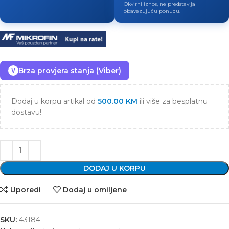
Okvirni iznos, ne predstavlja
obavezujuću ponudu.
Brza provjera stanja (Viber)
V
Dodaj u korpu artikal od
500.00
KM
ili više za besplatnu
dostavu!
DODAJ U KORPU
Uporedi
Dodaj u omiljene
SKU:
43184