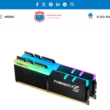
0
MENU
0.00
K