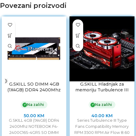
Povezani proizvodi
G.SKILL SO DIMM 4GB
G.SKILL Hladnjak za
(1X4GB) DDR4 2400Mhz
memoriju Turbulence III
NOTEBOOK F4-2400C16S-
FTB-3500C5-DR
4GRS Ripjaws Series
Na zalihi
Na zalihi
✓
✓
50.00
KM
40.00
KM
G.SKILL 4GB (1X4GB) DDR4
Series Turbulence III Type
2400Mhz NOTEBOOK F4-
Fans Compatibility Memory
2400C16S-4GRS SO DIMM
RPM 3500 RPM Air Flow 8.60