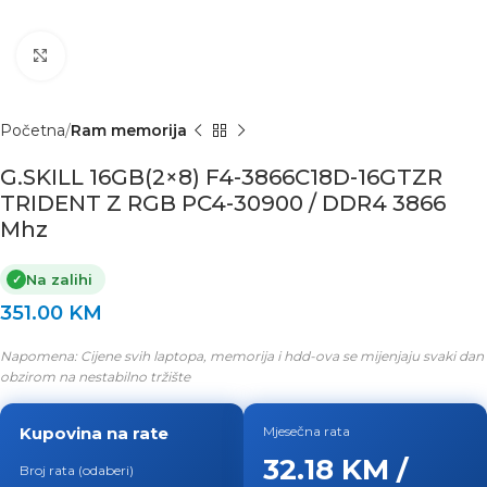
Click to enlarge
Početna
Ram memorija
G.SKILL 16GB(2×8) F4-3866C18D-16GTZR
TRIDENT Z RGB PC4-30900 / DDR4 3866
Mhz
Na zalihi
✓
351.00
KM
Napomena: Cijene svih laptopa, memorija i hdd-ova se mijenjaju svaki dan
obzirom na nestabilno tržište
Kupovina na rate
Mjesečna rata
32.18 KM /
Broj rata (odaberi)