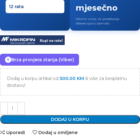
mjesečno
Okvirni iznos, ne predstavlja
obavezujuću ponudu.
Brza provjera stanja (Viber)
V
Dodaj u korpu artikal od
500.00
KM
ili više za besplatnu
dostavu!
DODAJ U KORPU
Uporedi
Dodaj u omiljene