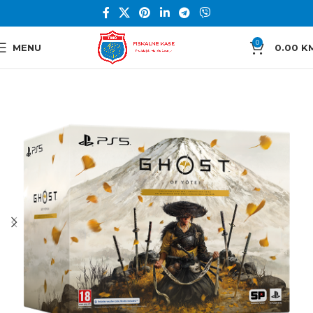
0
MENU
0.00
K