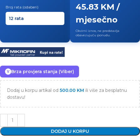
45.83 KM /
Broj rata (odaberi)
mjesečno
Okvirni iznos, ne predstavlja
obavezujuću ponudu.
Brza provjera stanja (Viber)
V
Dodaj u korpu artikal od
500.00
KM
ili više za besplatnu
dostavu!
DODAJ U KORPU