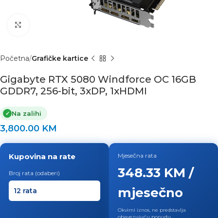
Click to enlarge
Početna
Grafičke kartice
Gigabyte RTX 5080 Windforce OC 16GB
GDDR7, 256-bit, 3xDP, 1xHDMI
Na zalihi
✓
3,800.00
KM
Kupovina na rate
Mjesečna rata
348.33 KM /
Broj rata (odaberi)
mjesečno
Okvirni iznos, ne predstavlja
obavezujuću ponudu.