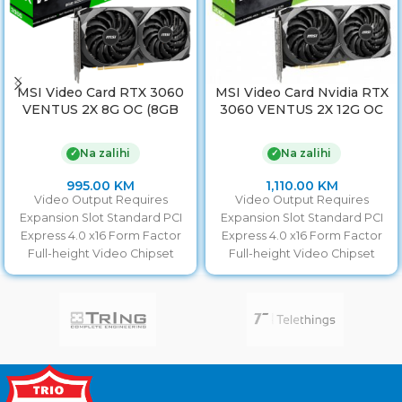
MSI Video Card RTX 3060
MSI Video Card Nvidia RTX
VENTUS 2X 8G OC (8GB
3060 VENTUS 2X 12G OC
GDDR6/128bit. PCI-E
(RTX 3060, 12GB GDDR6,
Gen4, 3x DP, 1x HDMI, 1×8-
192-bit, GPU 1680MHz
Na zalihi
Na zalihi
✓
✓
pin Power Connector,
(Boost 1807MHz), RAY
Retail, ATX)
TRACING, 2xFan, PCIe 4.0,
995.00
KM
1,110.00
KM
1xHDMI 2.1, 3xDP v.1.4, 8
Video Output Requires
Video Output Requires
pin, 170W) Low Hash Rate!
Expansion Slot Standard PCI
Expansion Slot Standard PCI
Express 4.0 x16 Form Factor
Express 4.0 x16 Form Factor
Full-height Video Chipset
Full-height Video Chipset
Nvidia GeForce RTX 3060 GPU
Nvidia GeForce RTX 3060 GPU