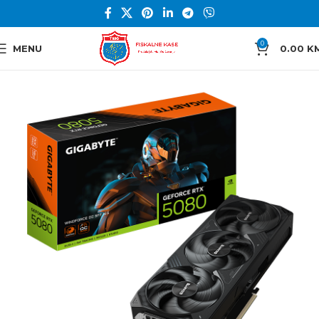
0
MENU
0.00
K