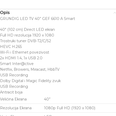
Opis
GRUNDIG LED TV 40” GEF 6610 A Smart
40″ (102 cm) Direct LED ekran
Full HD rezolucija 1920 x 1080
Trostruki tuner DVB-T2/C/S2
HEVC H.265
Wi-Fi i Ethernet povezivost
2x HDMI 1.4, 1x USB 2.0
Smart Inter@ctive
Netflix, Browers, Miracast, HbbTV
USB Recording
Dolby Digital i Magic Fidelity zvuk
USB Recording
Antracit boja
Veličina Ekrana
40”
Rezolucija Ekrana
1080p Full HD (1920 x 1080)