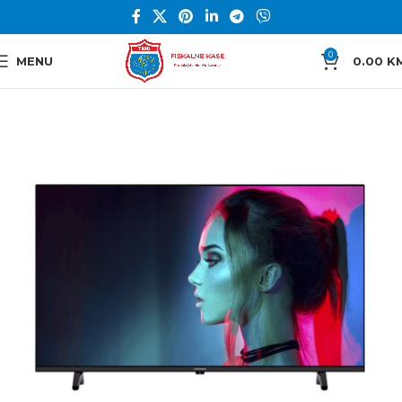
0
MENU
0.00
K