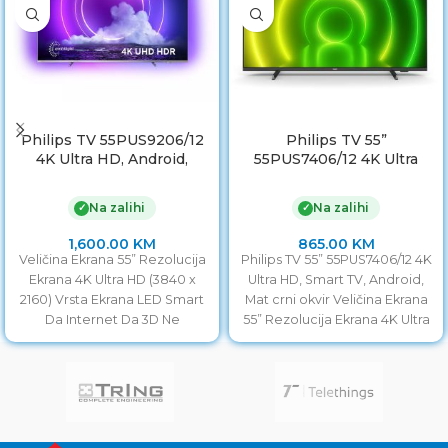
Philips TV 55PUS9206/12
Philips TV 55”
4K Ultra HD, Android,
55PUS7406/12 4K Ultra
Smart TV, Ambilight – 4
HD, Smart TV, Android,
strane, Srebreni **MODEL
Mat crni okvir
Na zalihi
Na zalihi
✓
✓
2021
1,600.00
KM
865.00
KM
Veličina Ekrana 55” Rezolucija
Philips TV 55” 55PUS7406/12 4K
Ekrana 4K Ultra HD (3840 x
Ultra HD, Smart TV, Android,
2160) Vrsta Ekrana LED Smart
Mat crni okvir Veličina Ekrana
Da Internet Da 3D Ne
55” Rezolucija Ekrana 4K Ultra