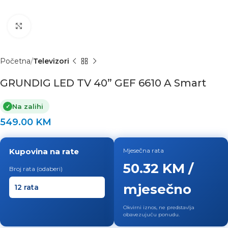
Click to enlarge
Početna
Televizori
GRUNDIG LED TV 40” GEF 6610 A Smart
Na zalihi
✓
549.00
KM
Kupovina na rate
Mjesečna rata
50.32 KM /
Broj rata (odaberi)
mjesečno
Okvirni iznos, ne predstavlja
obavezujuću ponudu.