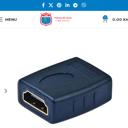
0
MENU
0.00
K