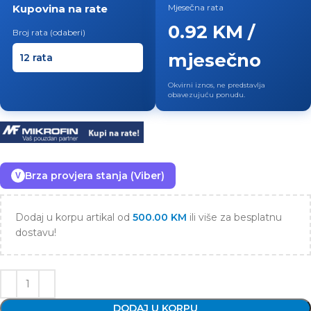
Kupovina na rate
Mjesečna rata
0.92 KM /
Broj rata (odaberi)
mjesečno
Okvirni iznos, ne predstavlja
obavezujuću ponudu.
Brza provjera stanja (Viber)
V
Dodaj u korpu artikal od
500.00
KM
ili više za besplatnu
dostavu!
DODAJ U KORPU