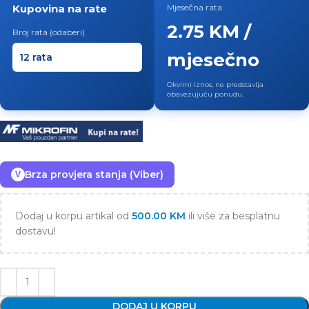
Kupovina na rate
Mjesečna rata
2.75 KM /
Broj rata (odaberi)
mjesečno
Okvirni iznos, ne predstavlja
obavezujuću ponudu.
Brza provjera stanja (Viber)
V
Dodaj u korpu artikal od
500.00
KM
ili više za besplatnu
dostavu!
DODAJ U KORPU