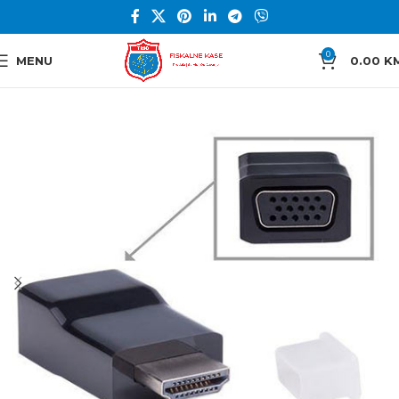
0
MENU
0.00
K