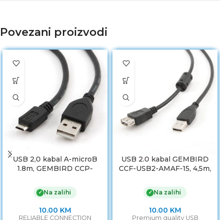
Povezani proizvodi
USB 2,0 kabal A-microB
USB 2.0 kabal GEMBIRD
1.8m, GEMBIRD CCP-
CCF-USB2-AMAF-15, 4,5m,
mUSB2-AMBM-6
A-A ext cable, premium,
ferrit
Na zalihi
Na zalihi
✓
✓
10.00
KM
10.00
KM
RELIABLE CONNECTION
Premium quality USB