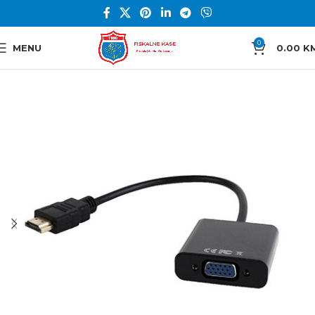
0
MENU
0.00
K