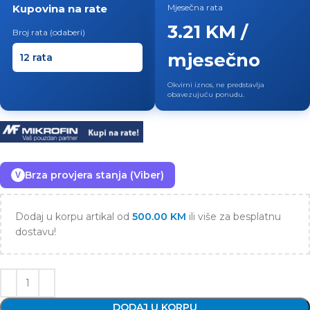
Kupovina na rate
Mjesečna rata
3.21 KM /
Broj rata (odaberi)
mjesečno
Okvirni iznos, ne predstavlja
obavezujuću ponudu.
Brza provjera stanja (Viber)
V
Dodaj u korpu artikal od
500.00
KM
ili više za besplatnu
dostavu!
DODAJ U KORPU