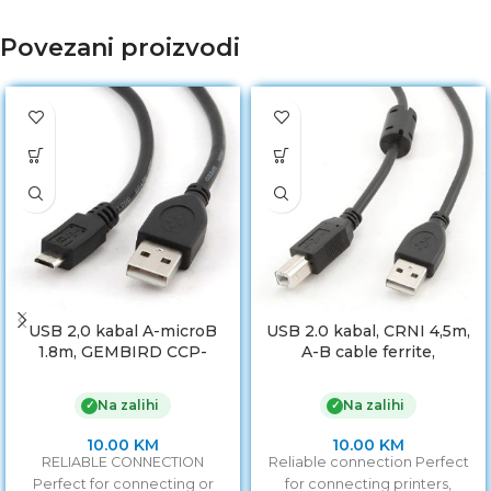
Povezani proizvodi
USB 2,0 kabal A-microB
USB 2.0 kabal, CRNI 4,5m,
1.8m, GEMBIRD CCP-
A-B cable ferrite,
mUSB2-AMBM-6
GEMBIRD CCF-USB2-
AMBM-15
Na zalihi
Na zalihi
✓
✓
10.00
KM
10.00
KM
RELIABLE CONNECTION
Reliable connection Perfect
Perfect for connecting or
for connecting printers,