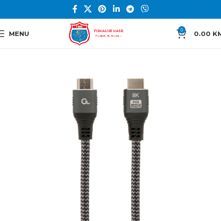
0
MENU
0.00
K