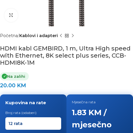
Click to enlarge
Početna
Kablovi i adapteri
HDMI kabl GEMBIRD, 1 m, Ultra High speed
with Ethernet, 8K select plus series, CCB-
HDMI8K-1M
Na zalihi
✓
20.00
KM
Kupovina na rate
Mjesečna rata
1.83 KM /
Broj rata (odaberi)
mjesečno