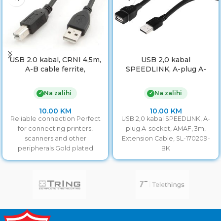
USB 2.0 kabal, CRNI 4,5m,
USB 2,0 kabal
A-B cable ferrite,
SPEEDLINK, A-plug A-
GEMBIRD CCF-USB2-
socket, AMAF, 3m,
AMBM-15
Extension Cable, SL-
Na zalihi
Na zalihi
✓
✓
170209-BK
10.00
KM
10.00
KM
Reliable connection Perfect
USB 2,0 kabal SPEEDLINK, A-
for connecting printers,
plug A-socket, AMAF, 3m,
scanners and other
Extension Cable, SL-170209-
peripherals Gold plated
BK
contacts