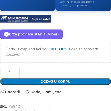
Okvirni iznos, ne predstavlja
obavezujuću ponudu.
Brza provjera stanja (Viber)
V
Dodaj u korpu artikal od
500.00
KM
ili više za besplatnu
dostavu!
DODAJ U KORPU
Uporedi
Dodaj u omiljene
SKU:
45940