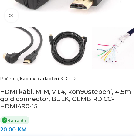
Click to enlarge
Početna
Kablovi i adapteri
HDMI kabl, M-M, v.1.4, kon90stepeni, 4,5m
gold connector, BULK, GEMBIRD CC-
HDMI490-15
Na zalihi
✓
20.00
KM