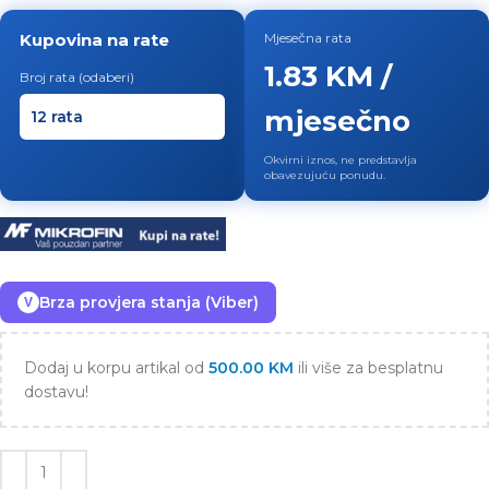
Kupovina na rate
Mjesečna rata
1.83 KM /
Broj rata (odaberi)
mjesečno
Okvirni iznos, ne predstavlja
obavezujuću ponudu.
Brza provjera stanja (Viber)
V
Dodaj u korpu artikal od
500.00
KM
ili više za besplatnu
dostavu!