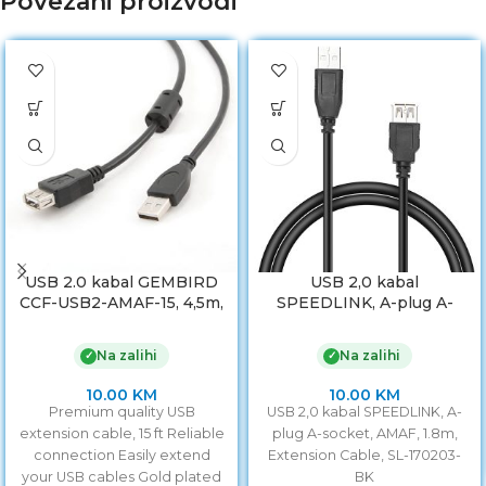
Povezani proizvodi
USB 2.0 kabal GEMBIRD
USB 2,0 kabal
CCF-USB2-AMAF-15, 4,5m,
SPEEDLINK, A-plug A-
A-A ext cable, premium,
socket, AMAF, 1,8m,
ferrit
Extension Cable, SL-
Na zalihi
Na zalihi
✓
✓
170203-BK
10.00
KM
10.00
KM
Premium quality USB
USB 2,0 kabal SPEEDLINK, A-
extension cable, 15 ft Reliable
plug A-socket, AMAF, 1.8m,
connection Easily extend
Extension Cable, SL-170203-
your USB cables Gold plated
BK