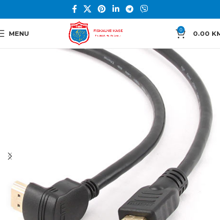
0
MENU
0.00
K