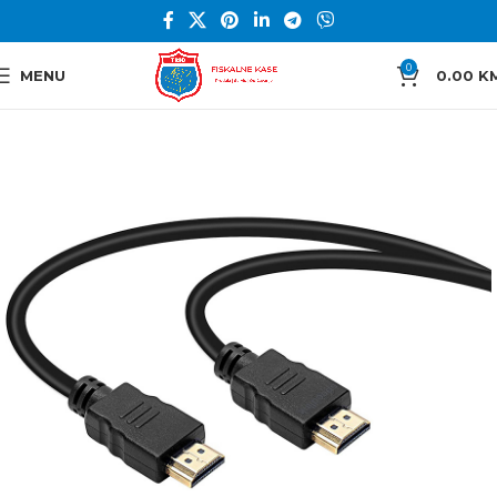
0
MENU
0.00
K