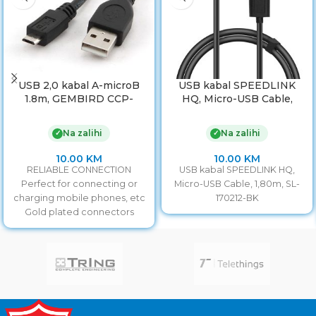
USB 2,0 kabal A-microB
USB kabal SPEEDLINK
1.8m, GEMBIRD CCP-
HQ, Micro-USB Cable,
mUSB2-AMBM-6
1,80m, SL-170212-BK
Na zalihi
Na zalihi
✓
✓
10.00
KM
10.00
KM
RELIABLE CONNECTION
USB kabal SPEEDLINK HQ,
Perfect for connecting or
Micro-USB Cable, 1,80m, SL-
charging mobile phones, etc
170212-BK
Gold plated connectors