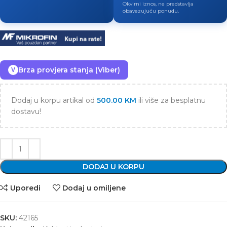
Okvirni iznos, ne predstavlja
obavezujuću ponudu.
Brza provjera stanja (Viber)
V
Dodaj u korpu artikal od
500.00
KM
ili više za besplatnu
dostavu!
DODAJ U KORPU
Uporedi
Dodaj u omiljene
SKU:
42165