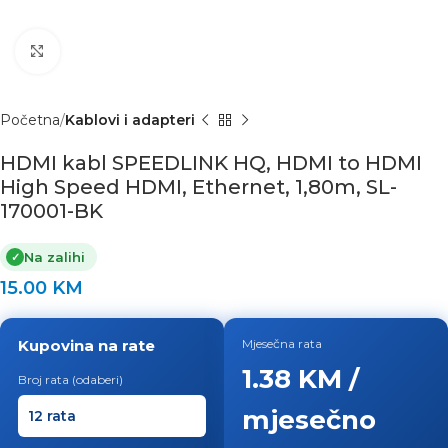
Click to enlarge
Početna
Kablovi i adapteri
HDMI kabl SPEEDLINK HQ, HDMI to HDMI
High Speed HDMI, Ethernet, 1,80m, SL-
170001-BK
Na zalihi
✓
15.00
KM
Kupovina na rate
Mjesečna rata
1.38 KM /
Broj rata (odaberi)
mjesečno