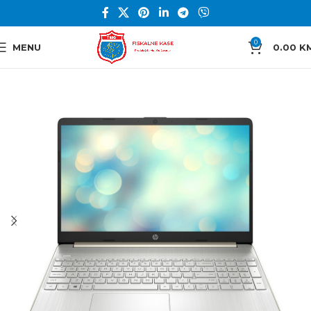
0
MENU
0.00
K