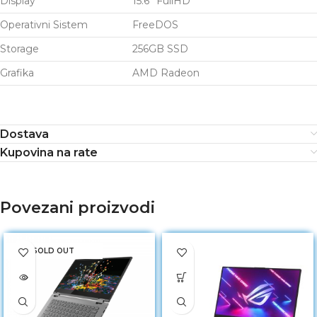
Display
15.6” FullHD
Operativni Sistem
FreeDOS
Storage
256GB SSD
Grafika
AMD Radeon
Dostava
Kupovina na rate
Povezani proizvodi
SOLD OUT