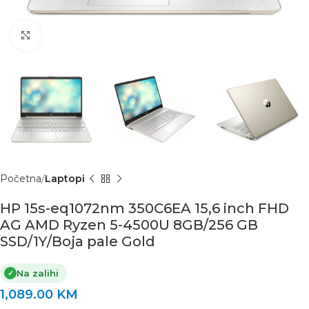
Click to enlarge
Početna
Laptopi
HP 15s-eq1072nm 350C6EA 15,6 inch FHD
AG AMD Ryzen 5-4500U 8GB/256 GB
SSD/1Y/Boja pale Gold
Na zalihi
✓
1,089.00
KM