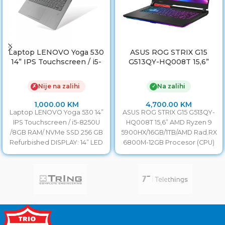
Laptop LENOVO Yoga 530
ASUS ROG STRIX G15
14” IPS Touchscreen / i5-
G513QY-HQ008T 15,6”
8250U /8GB RAM/ NVMe
AMD Ryzen 9
SSD 256 GB
5900HX/16GB/1TB/AMD
Nije na zalihi
Na zalihi
✗
✓
Rad.RX 6800M-12GB
1,000.00
KM
4,700.00
KM
Laptop LENOVO Yoga 530 14”
ASUS ROG STRIX G15 G513QY-
IPS Touchscreen / i5-8250U
HQ008T 15,6” AMD Ryzen 9
/8GB RAM/ NVMe SSD 256 GB
5900HX/16GB/1TB/AMD Rad.RX
Refurbished DISPLAY: 14” LED
6800M-12GB Procesor (CPU)
Full
AMD Ryzen 5000 / Octa-Core
/