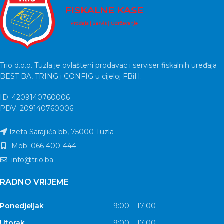
Trio d.o.o. Tuzla je ovlašteni prodavac i serviser fiskalnih uređaja
BEST BA, TRING i CONFIG u cijeloj FBiH.
ID: 4209140760006
PDV: 209140760006
Izeta Sarajlića bb, 75000 Tuzla
Mob: 066 400-444
info@trio.ba
RADNO VRIJEME
Ponedjeljak
9:00 – 17:00
Utorak
9:00 – 17:00