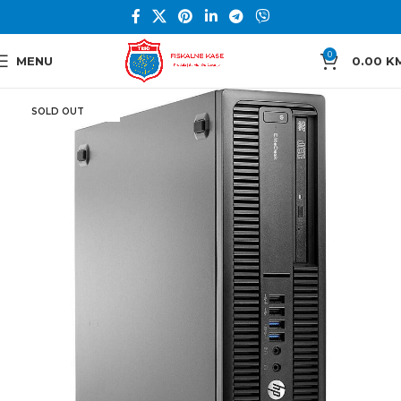
0
MENU
0.00
K
SOLD OUT