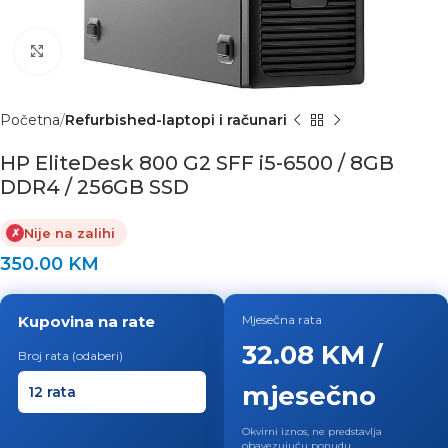
Click to enlarge
Početna
Refurbished-laptopi i računari
HP EliteDesk 800 G2 SFF i5-6500 / 8GB
DDR4 / 256GB SSD
Nije na zalihi
✗
350.00
KM
Kupovina na rate
Mjesečna rata
32.08 KM /
Broj rata (odaberi)
mjesečno
Okvirni iznos, ne predstavlja
obavezujuću ponudu.