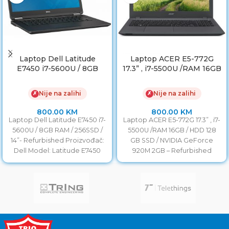
Laptop Dell Latitude
Laptop ACER E5-772G
E7450 i7-5600U / 8GB
17.3” , i7-5500U /RAM 16GB
RAM / 256SSD / 14”
/ HDD 128GB SSD /
NVIDIA GeForce 920M
Nije na zalihi
Nije na zalihi
✗
✗
2GB
800.00
KM
800.00
KM
Laptop Dell Latitude E7450 i7-
Laptop ACER E5-772G 17.3” , i7-
5600U / 8GB RAM / 256SSD /
5500U /RAM 16GB / HDD 128
14”- Refurbished Proizvođač:
GB SSD / NVIDIA GeForce
Dell Model: Latitude E7450
920M 2GB – Refurbished
Procesor: i7-5600U