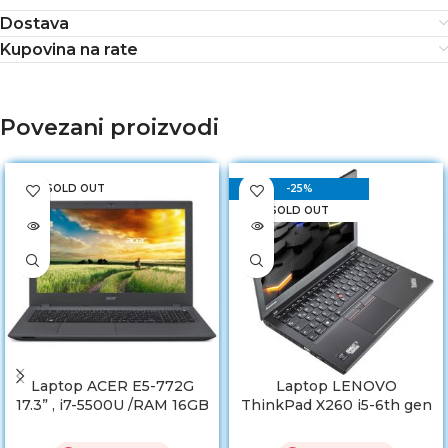
Dostava
Kupovina na rate
Povezani proizvodi
SOLD OUT
-25%
SOLD OUT
Laptop ACER E5-772G
Laptop LENOVO
17.3” , i7-5500U /RAM 16GB
ThinkPad X260 i5-6th gen
/ HDD 128GB SSD /
/ RAM 8GB DDR4 / HDD
NVIDIA GeForce 920M
256GB SSD/ Baterija 6h