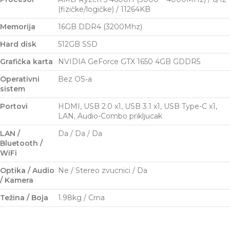
(fizičke/logičke) / 11264KB
Memorija
16GB DDR4 (3200Mhz)
Hard disk
512GB SSD
Grafička karta
NVIDIA GeForce GTX 1650 4GB GDDR5
Operativni
Bez OS-a
sistem
Portovi
HDMI, USB 2.0 x1, USB 3.1 x1, USB Type-C x1,
LAN, Audio-Combo prikljucak
LAN /
Da / Da / Da
Bluetooth /
WiFi
Optika / Audio
Ne / Stereo zvucnici / Da
/ Kamera
Težina / Boja
1.98kg / Crna