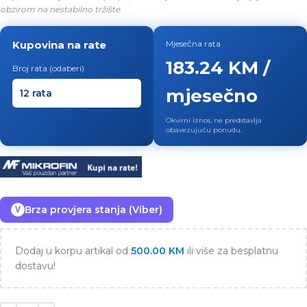
obzirom na nestabilno tržište
Kupovina na rate
Mjesečna rata
183.24 KM /
Broj rata (odaberi)
mjesečno
Okvirni iznos, ne predstavlja
obavezujuću ponudu.
Brza provjera stanja (Viber)
V
Dodaj u korpu artikal od
500.00
KM
ili više za besplatnu
dostavu!