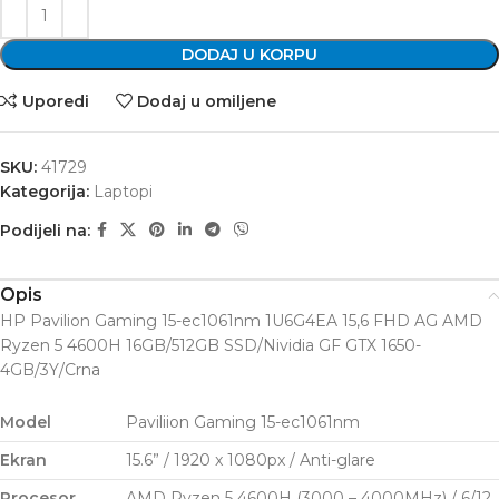
DODAJ U KORPU
Uporedi
Dodaj u omiljene
SKU:
41729
Kategorija:
Laptopi
Podijeli na:
Opis
HP Pavilion Gaming 15-ec1061nm 1U6G4EA 15,6 FHD AG AMD
Ryzen 5 4600H 16GB/512GB SSD/Nividia GF GTX 1650-
4GB/3Y/Crna
Model
Paviliion Gaming 15-ec1061nm
Ekran
15.6” / 1920 x 1080px / Anti-glare
Procesor
AMD Ryzen 5 4600H (3000 – 4000MHz) / 6/12