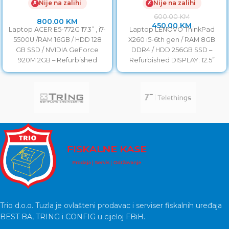
Nije na zalihi
Nije na zalihi
✗
✗
2GB
Refurbished
600.00
KM
800.00
KM
450.00
KM
Laptop ACER E5-772G 17.3” , i7-
Laptop LENOVO ThinkPad
5500U /RAM 16GB / HDD 128
X260 i5-6th gen / RAM 8GB
GB SSD / NVIDIA GeForce
DDR4 / HDD 256GB SSD –
920M 2GB – Refurbished
Refurbished DISPLAY: 12.5”
LED HD
Trio d.o.o. Tuzla je ovlašteni prodavac i serviser fiskalnih uređaja
BEST BA, TRING i CONFIG u cijeloj FBiH.