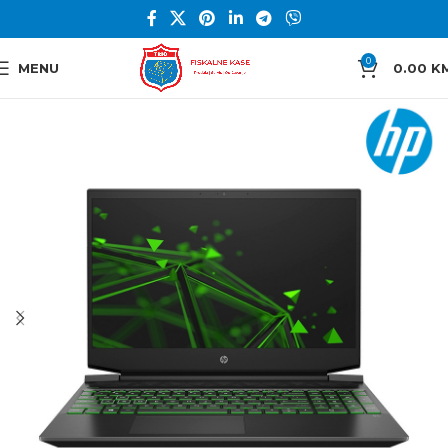
0
MENU
0.00
K