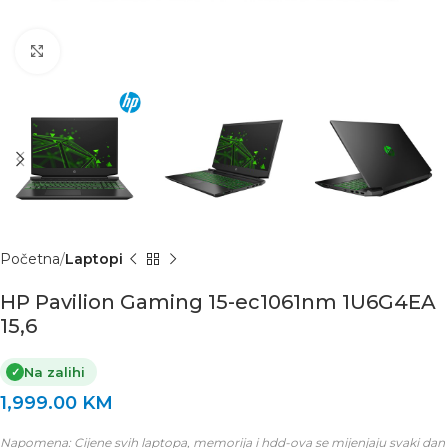
Click to enlarge
Početna
Laptopi
HP Pavilion Gaming 15-ec1061nm 1U6G4EA
15,6
Na zalihi
✓
1,999.00
KM
Napomena: Cijene svih laptopa, memorija i hdd-ova se mijenjaju svaki dan