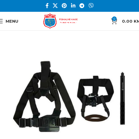
0
MENU
0.00
K