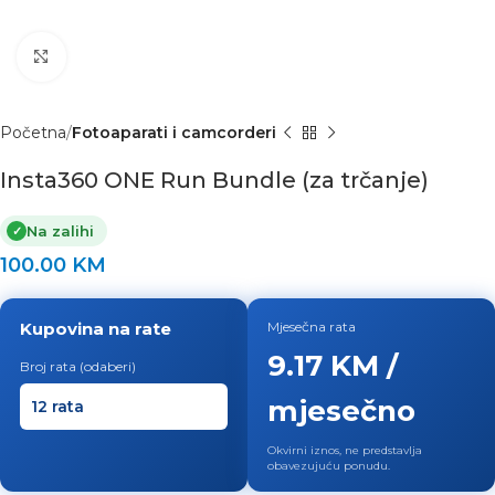
Click to enlarge
Početna
Fotoaparati i camcorderi
Insta360 ONE Run Bundle (za trčanje)
Na zalihi
✓
100.00
KM
Kupovina na rate
Mjesečna rata
9.17 KM /
Broj rata (odaberi)
mjesečno
Okvirni iznos, ne predstavlja
obavezujuću ponudu.