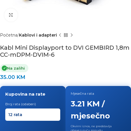
Click to enlarge
Početna
Kablovi i adapteri
Kabl Mini Displayport to DVI GEMBIRD 1,8m
CC-mDPM-DVIM-6
Na zalihi
✓
35.00
KM
Kupovina na rate
Mjesečna rata
3.21 KM /
Broj rata (odaberi)
mjesečno
Okvirni iznos, ne predstavlja
obavezujuću ponudu.