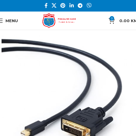
0
MENU
0.00
K