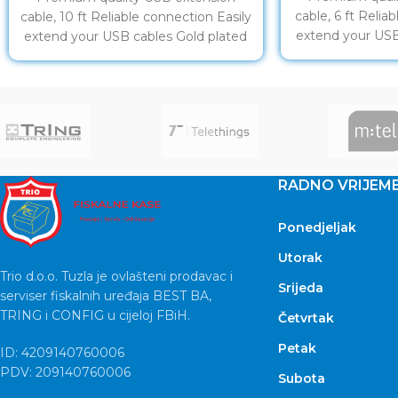
cable, 6 ft Relia
cable, 10 ft Reliable connection Easily
extend your USB
extend your USB cables Gold plated
co
contacts Lifetime warranty
RADNO VRIJEM
Ponedjeljak
Utorak
Trio d.o.o. Tuzla je ovlašteni prodavac i
Srijeda
serviser fiskalnih uređaja BEST BA,
TRING i CONFIG u cijeloj FBiH.
Četvrtak
Petak
ID: 4209140760006
PDV: 209140760006
Subota