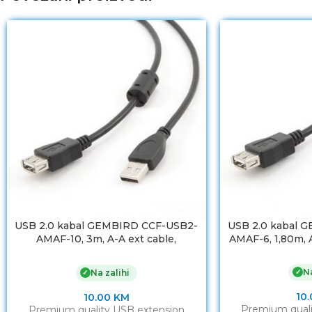
USB 2.0 kabal GEMBIRD CCF-USB2-
USB 2.0 kabal 
AMAF-10, 3m, A-A ext cable,
AMAF-6, 1,80m, A
premium, ferrit
Na
✓
Na zalihi
✓
10
10.00
KM
Premium quali
Premium quality USB extension