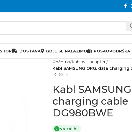
 SHOP
DOSTAVA
GDJE SE NALAZIMO
POSAO
PODRŠKA
Početna
Kablovi i adapteri
Kabl SAMSUNG ORG. data charging c
Kabl SAMSUNG 
charging cable b
DG980BWE
Na zalihi
✓