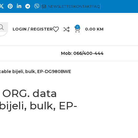
NEWSLETTER
KONTAKT
FAQ
0
LOGIN / REGISTER
0.00
KM
Mob: 066/400-444
able bijeli, bulk, EP-DG980BWE
ORG. data
ijeli, bulk, EP-