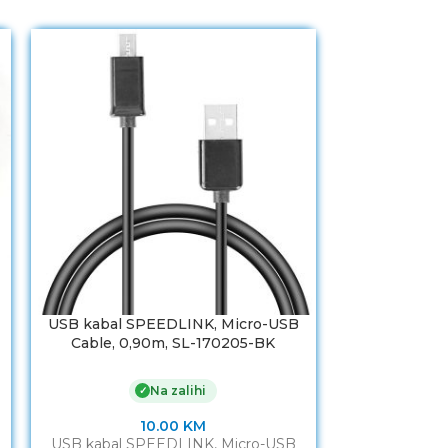
USB kabal SPEEDLINK, Micro-USB
USB kabal S
Cable, 0,90m, SL-170205-BK
USB Cable, 
Na zalihi
✓
10.00
KM
USB kabal SPEEDLINK, Micro-USB
USB kabal S