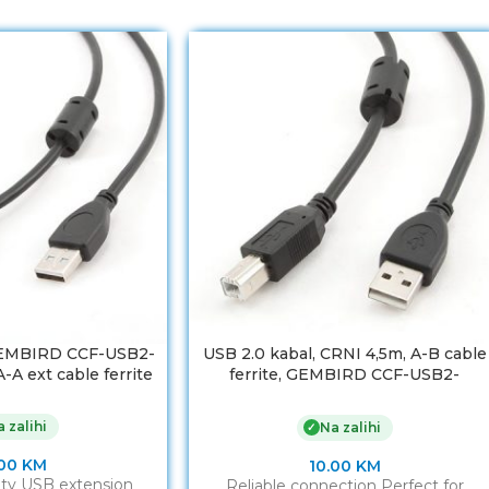
GEMBIRD CCF-USB2-
USB 2.0 kabal, CRNI 4,5m, A-B cable
-A ext cable ferrite
ferrite, GEMBIRD CCF-USB2-
AMBM-15
 zalihi
Na zalihi
✓
.00
KM
10.00
KM
ty USB extension
Reliable connection Perfect for