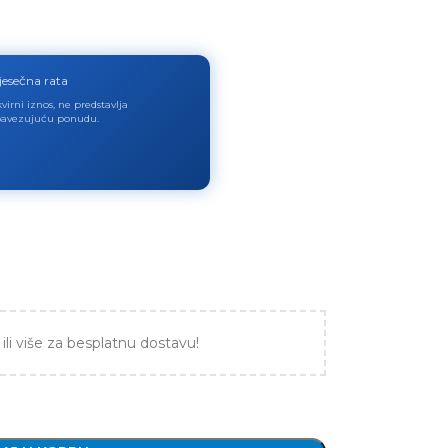
jesečna rata
virni iznos, ne predstavlja
avezujuću ponudu.
ili više za besplatnu dostavu!