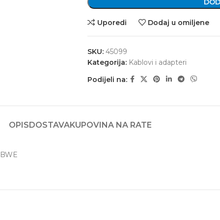
DOD
Uporedi
Dodaj u omiljene
SKU:
45099
Kategorija:
Kablovi i adapteri
Podijeli na:
OPIS
DOSTAVA
KUPOVINA NA RATE
80BWE