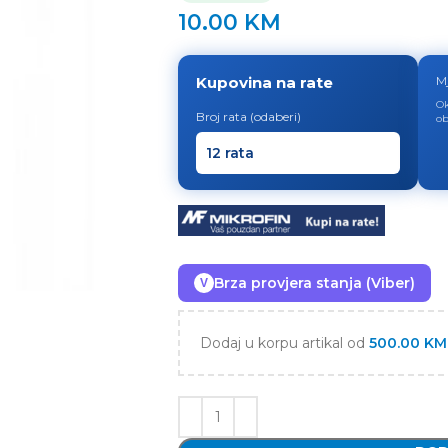
10.00
KM
Kupovina na rate
M
Ok
Broj rata (odaberi)
ob
Brza provjera stanja (Viber)
V
Dodaj u korpu artikal od
500.00
KM