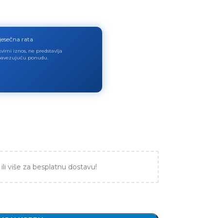
jesečna rata
virni iznos, ne predstavlja
avezujuću ponudu.
ili više za besplatnu dostavu!