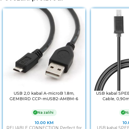
USB 2,0 kabal A-microB 1.8m,
USB kabal SPE
GEMBIRD CCP-mUSB2-AMBM-6
Cable, 0,90
Na zalihi
Na
✓
✓
10.00
KM
10
RELIABLE CONNECTION Perfect for
USB kabal SPE