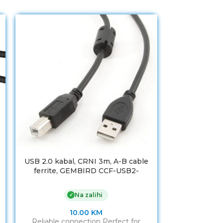
USB 2.0 kabal, CRNI 3m, A-B cable
USB 2,0 DUAL
ferrite, GEMBIRD CCF-USB2-
GEMBIRD 
AMBM-10
Na zalihi
✓
10.00
KM
Dual USB A t
Reliable connection Perfect for