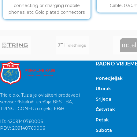
connecting or charging mobile
Cable, 0.90
phones, etc Gold plated connectors
RADNO VRIJEM
Ponedjeljak
Utorak
Trio d.o.o. Tuzla je ovlašteni prodavac i
Srijeda
serviser fiskalnih uređaja BEST BA,
TRING i CONFIG u cijeloj FBiH.
Četvrtak
Petak
ID: 4209140760006
PDV: 209140760006
Subota