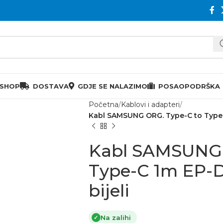
 SHOP
DOSTAVA
GDJE SE NALAZIMO
POSAO
PODRŠKA
Početna
Kablovi i adapteri
Kabl SAMSUNG ORG. Type-C to Typ
Kabl SAMSUNG 
Type-C 1m E
bijeli
Na zalihi
✓