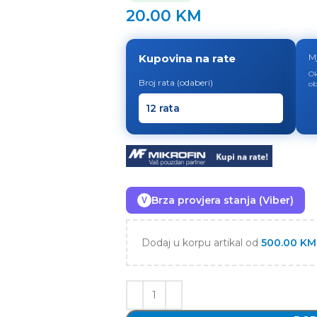
20.00
KM
Kupovina na rate
M
Ok
Broj rata (odaberi)
ob
Brza provjera stanja (Viber)
V
Dodaj u korpu artikal od
500.00
KM