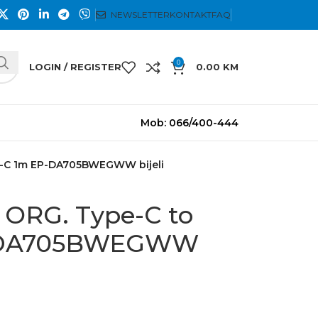
NEWSLETTER
KONTAKT
FAQ
0
LOGIN / REGISTER
0.00
KM
Mob: 066/400-444
e-C 1m EP-DA705BWEGWW bijeli
ORG. Type-C to
P-DA705BWEGWW