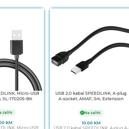
EDLINK, Micro-USB
USB 2,0 kabal SPEEDLINK, A-plug
m, SL-170205-BK
A-socket, AMAF, 3m, Extension
Cable, SL-170209-BK
 zalihi
Na zalihi
✓
.00
KM
10.00
KM
EDLINK, Micro-USB
USB 2,0 kabal SPEEDLINK, A-plug A-