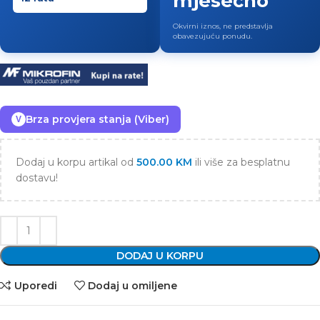
mjesečno
Okvirni iznos, ne predstavlja
obavezujuću ponudu.
Brza provjera stanja (Viber)
V
Dodaj u korpu artikal od
500.00
KM
ili više za besplatnu
dostavu!
DODAJ U KORPU
Uporedi
Dodaj u omiljene