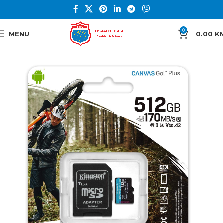
0
MENU
0.00
K