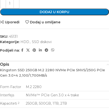
DODAJ U KORPU
Uporedi
Dodaj u omiljene
SKU:
45131
Kategorije:
HDD
,
SSD diskovi
Podijeli na:
Opis
Kingston SSD 250GB M.2 2280 NVMe PCIe SNVS/250G PCIe
Gen 3.0×4 2,100/1,700MB/s
Form Factor
M.2 2280
Interfejs
NVMe™ PCIe Gen 3.0 x 4 trake
Kapaciteti
250GB, 500GB, 1TB, 2TB
2