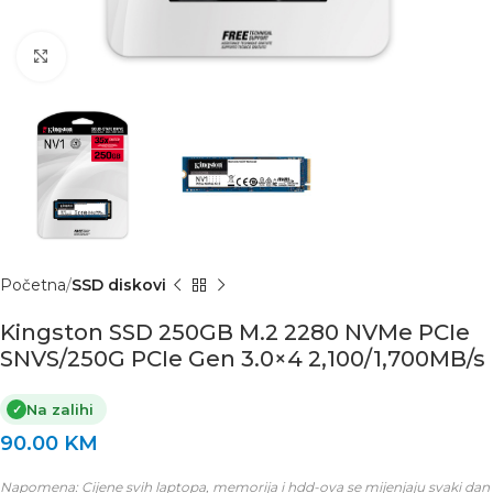
Click to enlarge
Početna
SSD diskovi
Kingston SSD 250GB M.2 2280 NVMe PCIe
SNVS/250G PCIe Gen 3.0×4 2,100/1,700MB/s
Na zalihi
✓
90.00
KM
Napomena: Cijene svih laptopa, memorija i hdd-ova se mijenjaju svaki dan