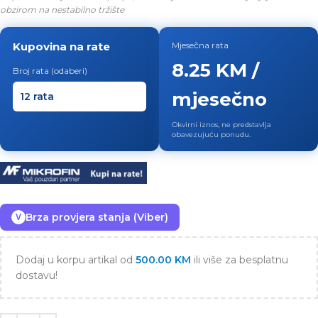
obzirom na nestabilno tržište
Kupovina na rate
Mjesečna rata
8.25 KM /
Broj rata (odaberi)
mjesečno
Okvirni iznos, ne predstavlja
obavezujuću ponudu.
Brza provjera stanja (Viber)
V
Dodaj u korpu artikal od
500.00
KM
ili više za besplatnu
dostavu!