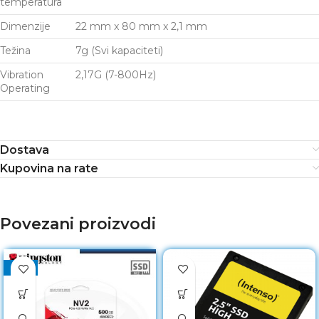
temperatura
Dimenzije
22 mm x 80 mm x 2,1 mm
Težina
7g (Svi kapaciteti)
Vibration
2,17G (7-800Hz)
Operating
Dostava
Kupovina na rate
Povezani proizvodi
-33%