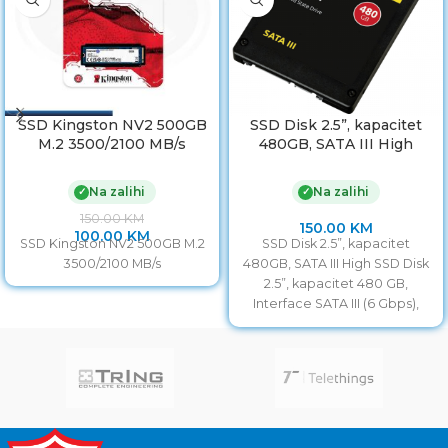
SSD Kingston NV2 500GB
SSD Disk 2.5”, kapacitet
M.2 3500/2100 MB/s
480GB, SATA III High
Na zalihi
Na zalihi
✓
✓
150.00
KM
150.00
KM
100.00
KM
SSD Kingston NV2 500GB M.2
SSD Disk 2.5”, kapacitet
3500/2100 MB/s
480GB, SATA III High SSD Disk
2.5”, kapacitet 480 GB,
Interface SATA III (6 Gbps),
High-Speed