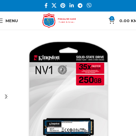
0
MENU
0.00
K