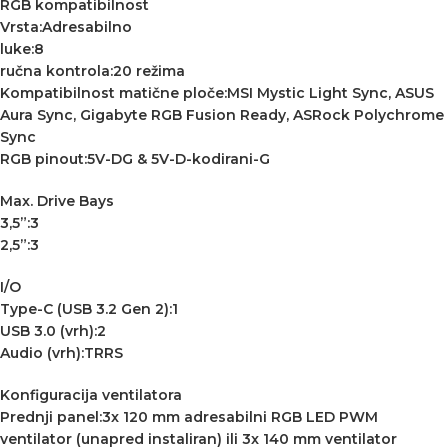
RGB kompatibilnost
Vrsta:Adresabilno
luke:8
ručna kontrola:20 režima
Kompatibilnost matične ploče:MSI Mystic Light Sync, ASUS
Aura Sync, Gigabyte RGB Fusion Ready, ASRock Polychrome
Sync
RGB pinout:5V-DG & 5V-D-kodirani-G
Max. Drive Bays
3,5”:3
2,5”:3
I/O
Type-C (USB 3.2 Gen 2):1
USB 3.0 (vrh):2
Audio (vrh):TRRS
Konfiguracija ventilatora
Prednji panel:3x 120 mm adresabilni RGB LED PWM
ventilator (unapred instaliran) ili 3x 140 mm ventilator