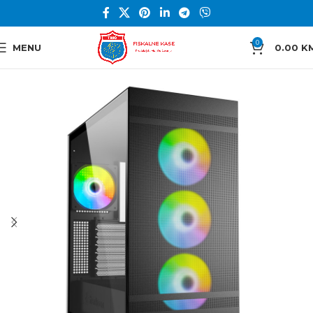
0
MENU
0.00
K