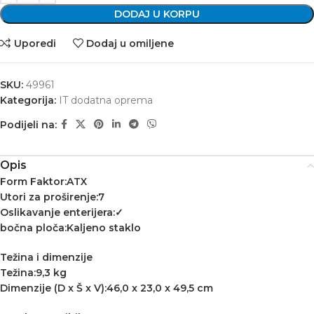
DODAJ U KORPU
Uporedi
Dodaj u omiljene
SKU:
49961
Kategorija:
IT dodatna oprema
Podijeli na:
Opis
Form Faktor:ATX
Utori za proširenje:7
Oslikavanje enterijera:✓
bočna ploča:Kaljeno staklo
Težina i dimenzije
Težina:9,3 kg
Dimenzije (D x Š x V):46,0 x 23,0 x 49,5 cm