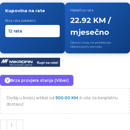
Kupovina na rate
Mjesečna rata
22.92 KM /
Broj rata (odaberi)
mjesečno
Okvirni iznos, ne predstavlja
obavezujuću ponudu.
Brza provjera stanja (Viber)
V
Dodaj u korpu artikal od
500.00
KM
ili više za besplatnu
dostavu!