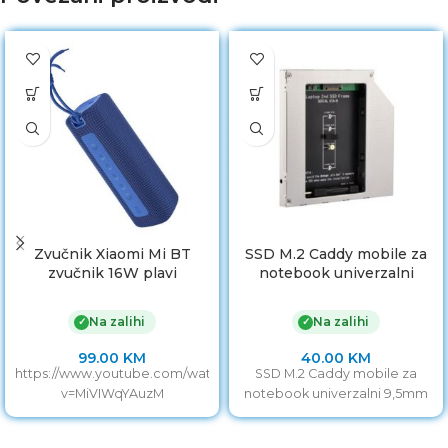
Zvučnik Xiaomi Mi BT
SSD M.2 Caddy mobile za
zvučnik 16W plavi
notebook univerzalni
vodootpornost IPX7
9,5mm
Na zalihi
Na zalihi
✓
✓
99.00
KM
40.00
KM
https://www.youtube.com/watch?
SSD M.2 Caddy mobile za
v=MiVIWqYAuzM
notebook univerzalni 9,5mm