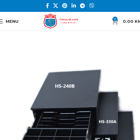
0
MENU
0.00
K