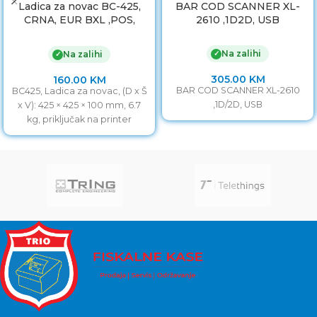
Ladica za novac BC-425,
BAR COD SCANNER XL-
CRNA, EUR BXL ,POS,
2610 ,1D2D, USB
425x425x100mm
Na zalihi
✓
Na zalihi
✓
305.00
KM
160.00
KM
BAR COD SCANNER XL-2610
BC425, Ladica za novac, (D x Š
,1D/2D, USB
x V): 425 × 425 × 100 mm, 6.7
kg, priključak na printer