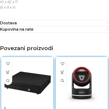
41 x 42 x 11
(š x d x v)
Dostava
Kupovina na rate
Povezani proizvodi