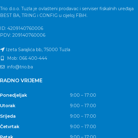
Trio d.o.o. Tuzla je ovlašteni prodavac i serviser fiskalnih uređaja
BEST BA, TRING i CONFIG u cijeloj FBiH.
ID: 4209140760006
PDV: 209140760006
Izeta Sarajlića bb, 75000 Tuzla
Mob: 066 400-444
info@trio.ba
RADNO VRIJEME
Ponedjeljak
9:00 – 17:00
Utorak
9:00 – 17:00
Srijeda
9:00 – 17:00
Četvrtak
9:00 – 17:00
Petak
9:00 – 17:00