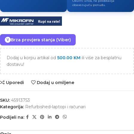
Okvirni iznos, ne predstavlja
obavezujuću ponudu.
Brza provjera stanja (Viber)
V
Dodaj u korpu artikal od
500.00
KM
ili više za besplatnu
dostavu!
Uporedi
Dodaj u omiljene
SKU:
45913753
Kategorija:
Refurbished-laptopi i računari
Podijeli na: