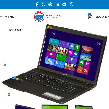
0
MENU
0.00
K
SOLD OUT
Click to enlarge