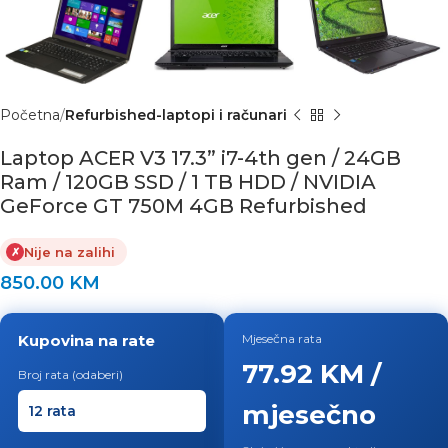
Početna
Refurbished-laptopi i računari
Laptop ACER V3 17.3” i7-4th gen / 24GB
Ram / 120GB SSD / 1 TB HDD / NVIDIA
GeForce GT 750M 4GB Refurbished
Nije na zalihi
✗
850.00
KM
Kupovina na rate
Mjesečna rata
77.92 KM /
Broj rata (odaberi)
mjesečno