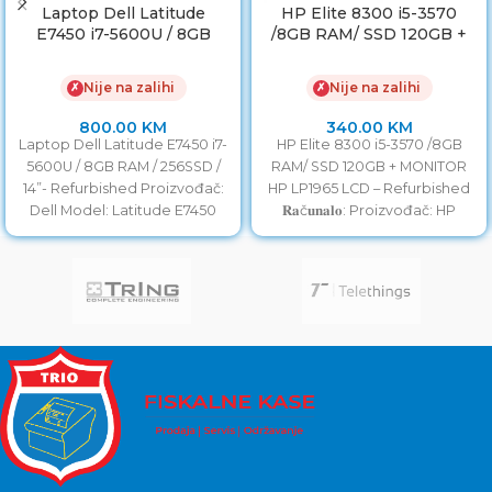
Laptop Dell Latitude
HP Elite 8300 i5-3570
E7450 i7-5600U / 8GB
/8GB RAM/ SSD 120GB +
RAM / 256SSD / 14”
MONITOR HP LP1965 LCD
Nije na zalihi
Nije na zalihi
✗
✗
800.00
KM
340.00
KM
Laptop Dell Latitude E7450 i7-
HP Elite 8300 i5-3570 /8GB
5600U / 8GB RAM / 256SSD /
RAM/ SSD 120GB + MONITOR
14”- Refurbished Proizvođač:
HP LP1965 LCD – Refurbished
Dell Model: Latitude E7450
𝐑𝐚č𝐮𝐧𝐚𝐥𝐨: Proizvođač: HP
Procesor: i7-5600U
Model: EliteDesk