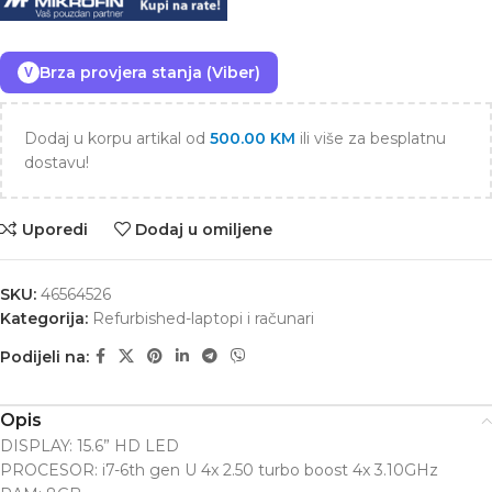
Brza provjera stanja (Viber)
V
Dodaj u korpu artikal od
500.00
KM
ili više za besplatnu
dostavu!
Uporedi
Dodaj u omiljene
SKU:
46564526
Kategorija:
Refurbished-laptopi i računari
Podijeli na:
Opis
DISPLAY: 15.6” HD LED
PROCESOR: i7-6th gen U 4x 2.50 turbo boost 4x 3.10GHz