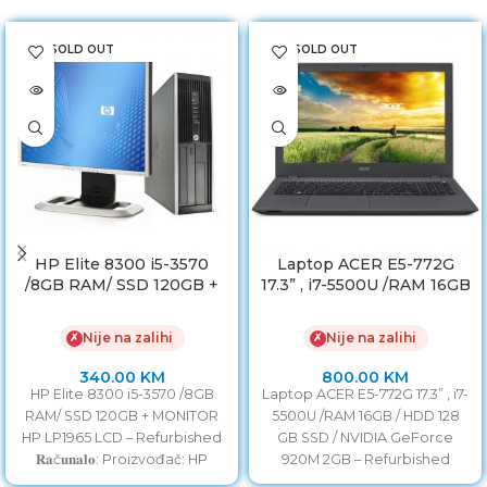
SOLD OUT
SOLD OUT
HP Elite 8300 i5-3570
Laptop ACER E5-772G
/8GB RAM/ SSD 120GB +
17.3” , i7-5500U /RAM 16GB
MONITOR HP LP1965 LCD
/ HDD 128GB SSD /
NVIDIA GeForce 920M
Nije na zalihi
Nije na zalihi
✗
✗
2GB
340.00
KM
800.00
KM
HP Elite 8300 i5-3570 /8GB
Laptop ACER E5-772G 17.3” , i7-
RAM/ SSD 120GB + MONITOR
5500U /RAM 16GB / HDD 128
HP LP1965 LCD – Refurbished
GB SSD / NVIDIA GeForce
𝐑𝐚č𝐮𝐧𝐚𝐥𝐨: Proizvođač: HP
920M 2GB – Refurbished
Model: EliteDesk