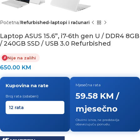
Početna
Refurbished-laptopi i računari
Laptop ASUS 15.6”, i7-6th gen U / DDR4 8GB
/ 240GB SSD / USB 3.0 Refurbished
Nije na zalihi
✗
650.00
KM
Kupovina na rate
Mjesečna rata
59.58 KM /
Broj rata (odaberi)
mjesečno
Okvirni iznos, ne predstavlja
obavezujuću ponudu.