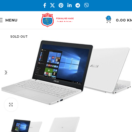
0
MENU
0.00
K
SOLD OUT
Click to enlarge