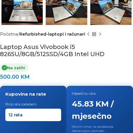
Početna
Refurbished-laptopi i računari
Laptop Asus Vivobook i5
8265U/8GB/512SSD/4GB Intel UHD
Na zalihi
✓
500.00
KM
Kupovina na rate
Mjesečna rata
45.83 KM /
Broj rata (odaberi)
mjesečno
Okvirni iznos, ne predstavlja
obavezujuću ponudu.