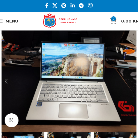
0
MENU
0.00
K
Click to enlarge