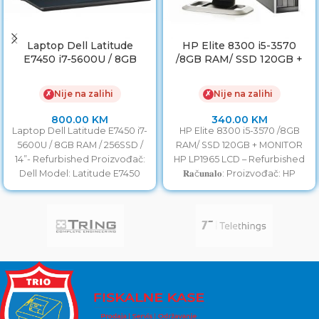
Laptop Dell Latitude
HP Elite 8300 i5-3570
E7450 i7-5600U / 8GB
/8GB RAM/ SSD 120GB +
RAM / 256SSD / 14”
MONITOR HP LP1965 LCD
Nije na zalihi
Nije na zalihi
✗
✗
800.00
KM
340.00
KM
Laptop Dell Latitude E7450 i7-
HP Elite 8300 i5-3570 /8GB
5600U / 8GB RAM / 256SSD /
RAM/ SSD 120GB + MONITOR
14”- Refurbished Proizvođač:
HP LP1965 LCD – Refurbished
Dell Model: Latitude E7450
𝐑𝐚č𝐮𝐧𝐚𝐥𝐨: Proizvođač: HP
Procesor: i7-5600U
Model: EliteDesk