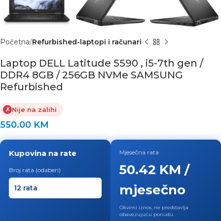
Početna
Refurbished-laptopi i računari
Laptop DELL Latitude 5590 , i5-7th gen /
DDR4 8GB / 256GB NVMe SAMSUNG
Refurbished
Nije na zalihi
✗
550.00
KM
Kupovina na rate
Mjesečna rata
50.42 KM /
Broj rata (odaberi)
mjesečno
Okvirni iznos, ne predstavlja
obavezujuću ponudu.