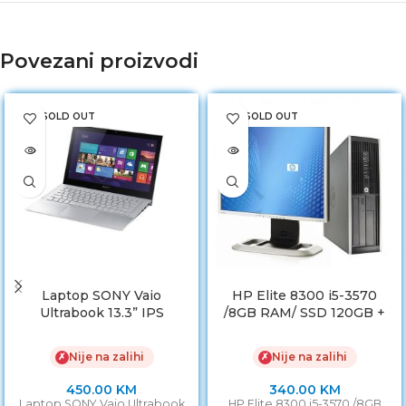
Povezani proizvodi
SOLD OUT
SOLD OUT
Laptop SONY Vaio
HP Elite 8300 i5-3570
Ultrabook 13.3” IPS
/8GB RAM/ SSD 120GB +
TouchScreen/i5-4200U /
MONITOR HP LP1965 LCD
4GB RAM/ 128GB SSD
Nije na zalihi
Nije na zalihi
✗
✗
450.00
KM
340.00
KM
Laptop SONY Vaio Ultrabook
HP Elite 8300 i5-3570 /8GB