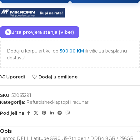
Brza provjera stanja (Viber)
V
Dodaj u korpu artikal od
500.00
KM
ili više za besplatnu
dostavu!
Uporedi
Dodaj u omiljene
SKU:
52065291
Kategorija:
Refurbished-laptopi i računari
Podijeli na:
Opis
Laptop DELL Latitude 5590 , i5-7th gen / DDR4 8GB / 256GB