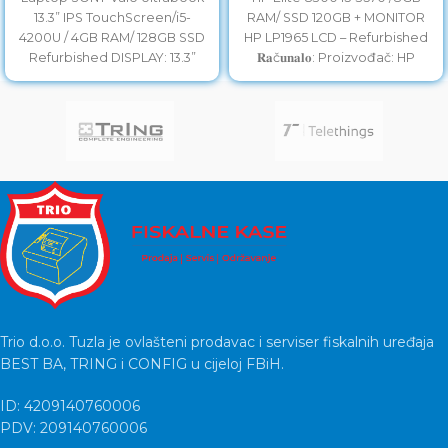
13.3” IPS TouchScreen/i5-
RAM/ SSD 120GB + MONITOR
4200U / 4GB RAM/ 128GB SSD
HP LP1965 LCD – Refurbished
Refurbished DISPLAY: 13.3”
𝐑𝐚č𝐮𝐧𝐚𝐥𝐨: Proizvođač: HP
LED Full HD IPS Touch
Model: EliteDesk
Trio d.o.o. Tuzla je ovlašteni prodavac i serviser fiskalnih uređaja
BEST BA, TRING i CONFIG u cijeloj FBiH.
ID: 4209140760006
PDV: 209140760006