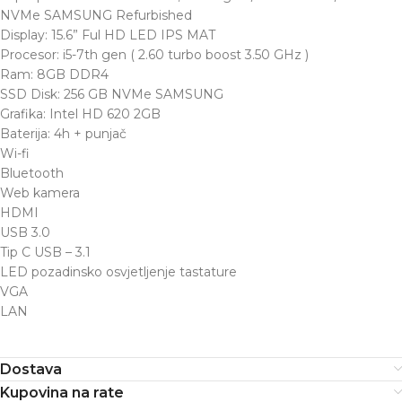
NVMe SAMSUNG Refurbished
Display: 15.6” Ful HD LED IPS MAT
Procesor: i5-7th gen ( 2.60 turbo boost 3.50 GHz )
Ram: 8GB DDR4
SSD Disk: 256 GB NVMe SAMSUNG
Grafika: Intel HD 620 2GB
Baterija: 4h + punjač
Wi-fi
Bluetooth
Web kamera
HDMI
USB 3.0
Tip C USB – 3.1
LED pozadinsko osvjetljenje tastature
VGA
LAN
Dostava
Kupovina na rate