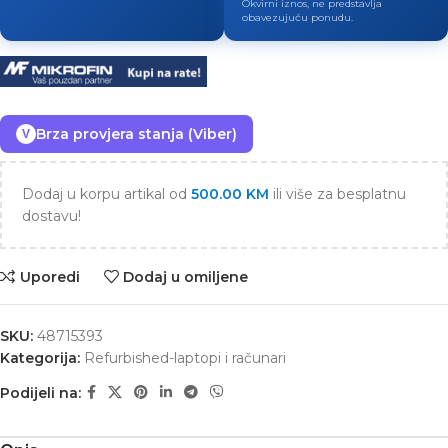
Okvirni iznos, ne predstavlja
obavezujuću ponudu.
Brza provjera stanja (Viber)
V
Dodaj u korpu artikal od
500.00
KM
ili više za besplatnu
dostavu!
Uporedi
Dodaj u omiljene
SKU:
48715393
Kategorija:
Refurbished-laptopi i računari
Podijeli na: