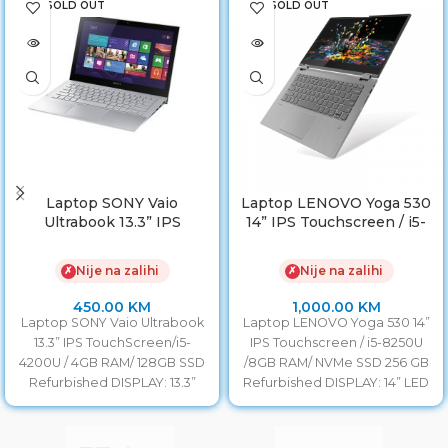
SOLD OUT
SOLD OUT
Laptop SONY Vaio
Laptop LENOVO Yoga 530
Ultrabook 13.3” IPS
14” IPS Touchscreen / i5-
TouchScreen/i5-4200U /
8250U /8GB RAM/ NVMe
4GB RAM/ 128GB SSD
SSD 256 GB
Nije na zalihi
Nije na zalihi
✗
✗
450.00
KM
1,000.00
KM
Laptop SONY Vaio Ultrabook
Laptop LENOVO Yoga 530 14”
13.3” IPS TouchScreen/i5-
IPS Touchscreen / i5-8250U
4200U / 4GB RAM/ 128GB SSD
/8GB RAM/ NVMe SSD 256 GB
Refurbished DISPLAY: 13.3”
Refurbished DISPLAY: 14” LED
LED Full HD IPS Touch
Full