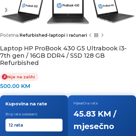
Početna
Refurbished-laptopi i računari
Laptop HP ProBook 430 G5 Ultrabook i3-
7th gen / 16GB DDR4 / SSD 128 GB
Refurbished
Nije na zalihi
✗
500.00
KM
Kupovina na rate
Mjesečna rata
45.83 KM /
Broj rata (odaberi)
mjesečno