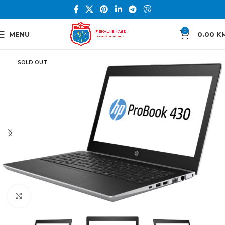
0
MENU
0.00
K
SOLD OUT
Click to enlarge