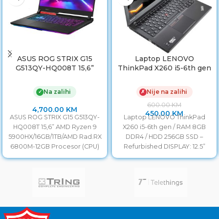
ASUS ROG STRIX G15
Laptop LENOVO
G513QY-HQ008T 15,6”
ThinkPad X260 i5-6th gen
AMD Ryzen 9
/ RAM 8GB DDR4 / HDD
5900HX/16GB/1TB/AMD
256GB SSD/ Baterija 6h
Na zalihi
Nije na zalihi
✓
✗
Rad.RX 6800M-12GB
Refurbished
600.00
KM
4,700.00
KM
450.00
KM
ASUS ROG STRIX G15 G513QY-
Laptop LENOVO ThinkPad
HQ008T 15,6” AMD Ryzen 9
X260 i5-6th gen / RAM 8GB
5900HX/16GB/1TB/AMD Rad.RX
DDR4 / HDD 256GB SSD –
6800M-12GB Procesor (CPU)
Refurbished DISPLAY: 12.5”
AMD Ryzen 5000 / Octa-Core
LED HD
/