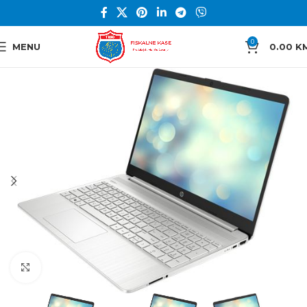
0
MENU
0.00
K
Click to enlarge