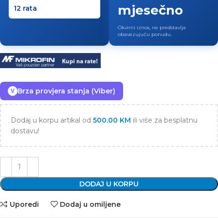
mjesečno
Okvirni iznos, ne predstavlja
obavezujuću ponudu.
Brza provjera stanja (Viber)
V
Dodaj u korpu artikal od
500.00
KM
ili više za besplatnu
dostavu!
DODAJ U KORPU
Uporedi
Dodaj u omiljene