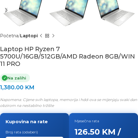
Početna
Laptopi
Laptop HP Ryzen 7
5700U/16GB/512GB/AMD Radeon 8GB/WIN
11 PRO
Na zalihi
✓
1,380.00
KM
Napomena: Cijene svih laptopa, memorija i hdd-ova se mijenjaju svaki dan
obzirom na nestabilno tržište
Kupovina na rate
Mjesečna rata
126.50 KM /
Broj rata (odaberi)