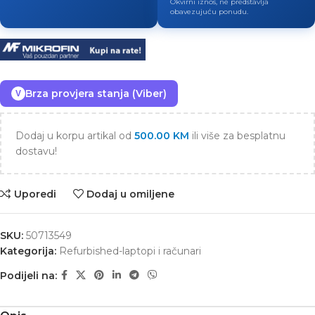
Okvirni iznos, ne predstavlja
obavezujuću ponudu.
Brza provjera stanja (Viber)
V
Dodaj u korpu artikal od
500.00
KM
ili više za besplatnu
dostavu!
Uporedi
Dodaj u omiljene
SKU:
50713549
Kategorija:
Refurbished-laptopi i računari
Podijeli na: