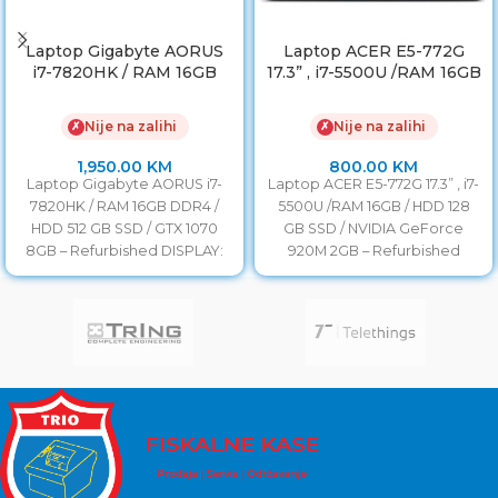
Laptop Gigabyte AORUS
Laptop ACER E5-772G
i7-7820HK / RAM 16GB
17.3” , i7-5500U /RAM 16GB
DDR4 / HDD 512 GB SSD /
/ HDD 128GB SSD /
GTX 1070 8GB
NVIDIA GeForce 920M
Nije na zalihi
Nije na zalihi
✗
✗
2GB
1,950.00
KM
800.00
KM
Laptop Gigabyte AORUS i7-
Laptop ACER E5-772G 17.3” , i7-
7820HK / RAM 16GB DDR4 /
5500U /RAM 16GB / HDD 128
HDD 512 GB SSD / GTX 1070
GB SSD / NVIDIA GeForce
8GB – Refurbished DISPLAY:
920M 2GB – Refurbished