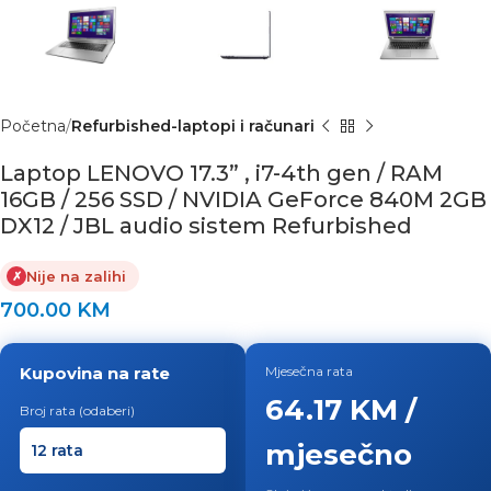
Početna
Refurbished-laptopi i računari
Laptop LENOVO 17.3” , i7-4th gen / RAM
16GB / 256 SSD / NVIDIA GeForce 840M 2GB
DX12 / JBL audio sistem Refurbished
Nije na zalihi
✗
700.00
KM
Kupovina na rate
Mjesečna rata
64.17 KM /
Broj rata (odaberi)
mjesečno