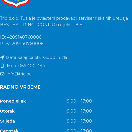
Trio d.o.o. Tuzla je ovlašteni prodavac i serviser fiskalnih uređaja
BEST BA, TRING i CONFIG u cijeloj FBiH.
ID: 4209140760006
PDV: 209140760006
Izeta Sarajlića bb, 75000 Tuzla
Mob: 066 400-444
info@trio.ba
RADNO VRIJEME
Ponedjeljak
9:00 – 17:00
Utorak
9:00 – 17:00
Srijeda
9:00 – 17:00
Četvrtak
9:00 – 17:00