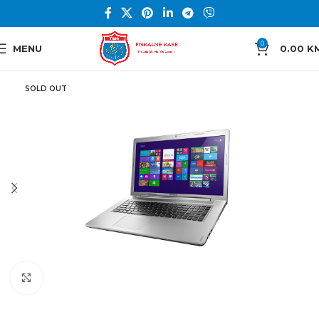
0
MENU
0.00
K
SOLD OUT
Click to enlarge