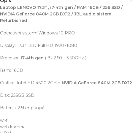
Opis
Laptop LENOVO 17.3” , i7-4th gen / RAM 16GB / 256 SSD /
NVIDIA GeForce 840M 2GB DX12 / JBL audio sistem
Refurbished
Operativni sistem: Windows 10 PRO
Display: 17.3” LED Full HD 1920×1080
Procesor:
i7-4th gen
( 8x 2.50 – 3.50GHz )
Ram: 16GB
Grafike: Intel HD 4600 2GB +
NVIDIA GeForce 840M 2GB DX12
Disk: 256GB SSD
Baterija: 2.5h + punjač
wi-fi
web kamera