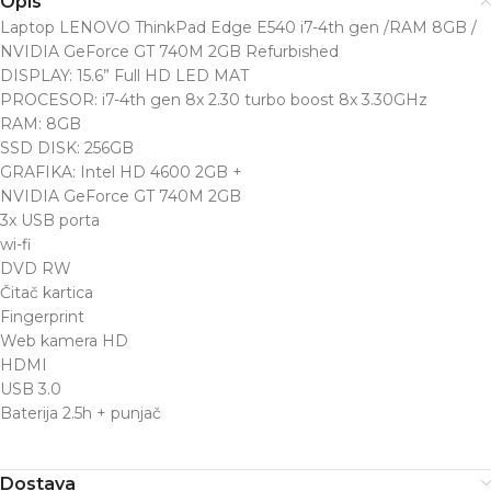
Opis
Laptop LENOVO ThinkPad Edge E540 i7-4th gen /RAM 8GB /
NVIDIA GeForce GT 740M 2GB Refurbished
DISPLAY: 15.6” Full HD LED MAT
PROCESOR: i7-4th gen 8x 2.30 turbo boost 8x 3.30GHz
RAM: 8GB
SSD DISK: 256GB
GRAFIKA: Intel HD 4600 2GB +
NVIDIA GeForce GT 740M 2GB
3x USB porta
wi-fi
DVD RW
Čitač kartica
Fingerprint
Web kamera HD
HDMI
USB 3.0
Baterija 2.5h + punjač
Dostava