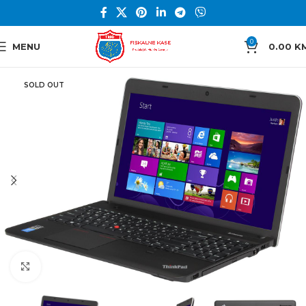
0
MENU
0.00
K
SOLD OUT
Click to enlarge