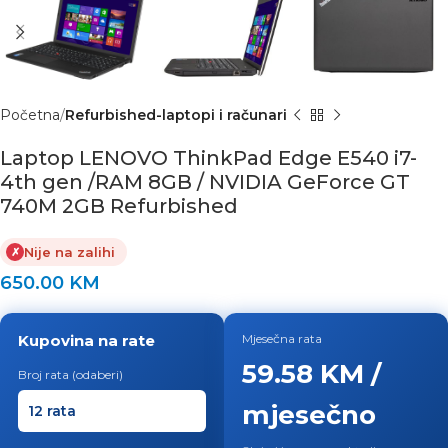
Početna
Refurbished-laptopi i računari
Laptop LENOVO ThinkPad Edge E540 i7-
4th gen /RAM 8GB / NVIDIA GeForce GT
740M 2GB Refurbished
Nije na zalihi
✗
650.00
KM
Kupovina na rate
Mjesečna rata
59.58 KM /
Broj rata (odaberi)
mjesečno