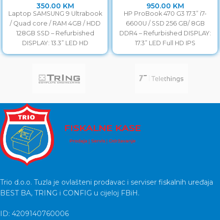
350.00
KM
950.00
KM
Laptop SAMSUNG 9 Ultrabook
HP ProBook 470 G3 17.3” i7-
/ Quad core / RAM 4GB / HDD
6600U / SSD 256 GB/ 8GB
128GB SSD – Refurbished
DDR4 – Refurbished DISPLAY:
DISPLAY: 13.3” LED HD
17.3” LED Full HD IPS
Trio d.o.o. Tuzla je ovlašteni prodavac i serviser fiskalnih uređaja
BEST BA, TRING i CONFIG u cijeloj FBiH.
ID: 4209140760006