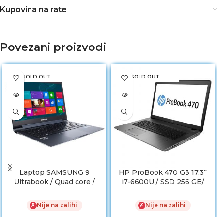
Kupovina na rate
Povezani proizvodi
SOLD OUT
SOLD OUT
Laptop SAMSUNG 9
HP ProBook 470 G3 17.3”
Ultrabook / Quad core /
i7-6600U / SSD 256 GB/
RAM 4GB / HDD 128GB
8GB DDR4
SSD
Nije na zalihi
Nije na zalihi
✗
✗