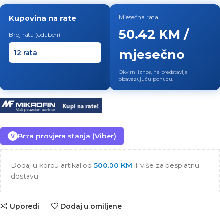
Kupovina na rate
Mjesečna rata
50.42 KM /
Broj rata (odaberi)
mjesečno
Okvirni iznos, ne predstavlja
obavezujuću ponudu.
Brza provjera stanja (Viber)
V
Dodaj u korpu artikal od
500.00
KM
ili više za besplatnu
dostavu!
Uporedi
Dodaj u omiljene