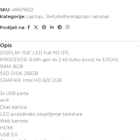
SKU:
48609622
Kategorije:
Laptopi
,
Refurbished-laptopi i računari
Podijeli na:
Opis
DISPLAY: 15.6” LED Full HD IPS
PROCESOR: i5-6th gen 4x 2.40 turbo boost 4x 3.0GHz
RAM: 8GB
SSD DISK: 256GB
GRAFIKA: Intel HD 620 2GB
3x USB porta
wi-fi
Čitač kartica
LED pozadinsko osvjetljenje tastature
Web kamera
HDMI
USB 3.0