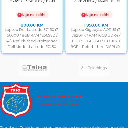
E7450 i7-5600U / 8GB
i7-7820HK / RAM 16GB
RAM / 256SSD / 14”
DDR4 / HDD 512 GB SSD /
GTX 1070 8GB
Nije na zalihi
Nije na zalihi
✗
✗
800.00
KM
1,950.00
KM
Laptop Dell Latitude E7450 i7-
Laptop Gigabyte AORUS i7-
5600U / 8GB RAM / 256SSD /
7820HK / RAM 16GB DDR4 /
14”- Refurbished Proizvođač:
HDD 512 GB SSD / GTX 1070
Dell Model: Latitude E7450
8GB – Refurbished DISPLAY:
Procesor: i7-5600U
Trio d.o.o. Tuzla je ovlašteni prodavac i serviser fiskalnih uređaja