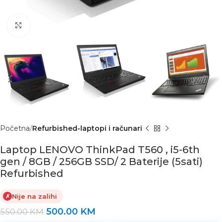
Click to enlarge
Početna
Refurbished-laptopi i računari
Laptop LENOVO ThinkPad T560 , i5-6th
gen / 8GB / 256GB SSD/ 2 Baterije (5sati)
Refurbished
Nije na zalihi
✗
500.00
KM
550.00
KM