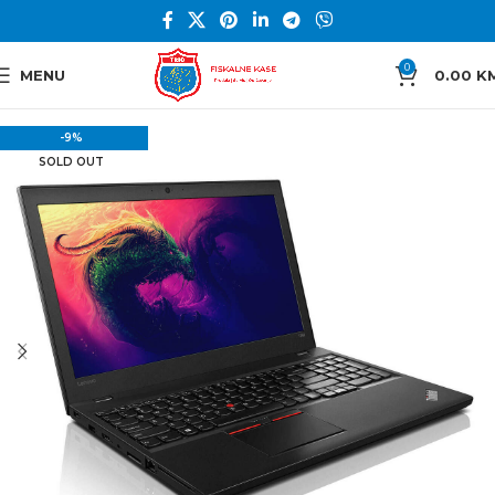
0
MENU
0.00
K
-9%
SOLD OUT