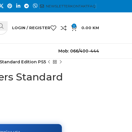
NEWSLETTER
KONTAKT
FAQ
0
LOGIN / REGISTER
0.00
KM
Mob: 066/400-444
Standard Edition PS5
ers Standard
jesečna rata