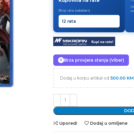
Kupovina na rate
Ok
Broj rata (odaberi)
ob
Brza provjera stanja (Viber)
V
Dodaj u korpu artikal od
500.00
KM
DOD
Uporedi
Dodaj u omiljene