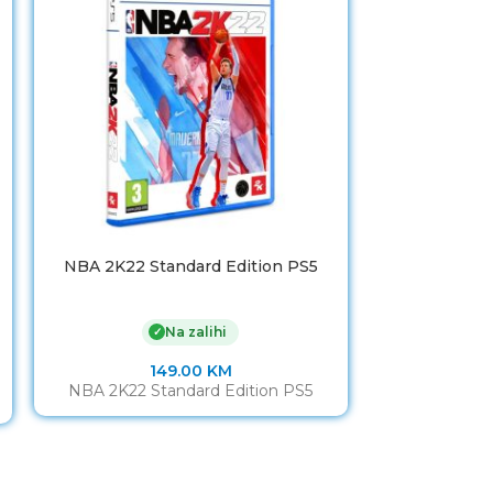
NBA 2K22 Standard Edition PS5
SPEEDLINK 
dva PS5 ga
4
Na zalihi
✓
149.00
KM
NBA 2K22 Standard Edition PS5
SPEEDLINK 
dva PS5 ga
460000-WE 
punjenje za 