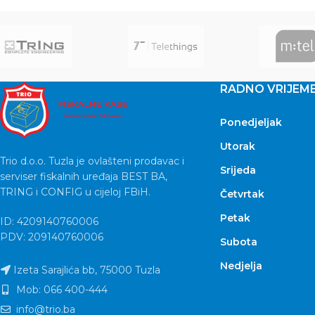
RADNO VRIJEM
Ponedjeljak
Utorak
Trio d.o.o. Tuzla je ovlašteni prodavac i
Srijeda
serviser fiskalnih uređaja BEST BA,
TRING i CONFIG u cijeloj FBiH.
Četvrtak
Petak
ID: 4209140760006
PDV: 209140760006
Subota
Nedjelja
Izeta Sarajlića bb, 75000 Tuzla
Mob: 066 400-444
info@trio.ba