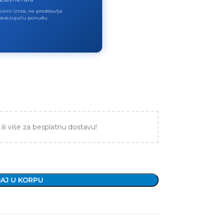
virni iznos, ne predstavlja
avezujuću ponudu.
ili više za besplatnu dostavu!
AJ U KORPU