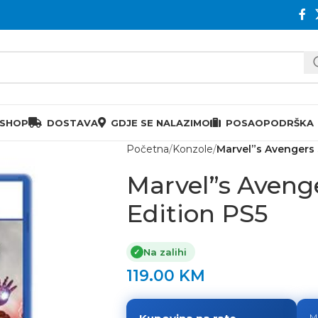
 SHOP
DOSTAVA
GDJE SE NALAZIMO
POSAO
PODRŠKA
Početna
Konzole
Marvel”s Avengers 
Marvel”s Aveng
Edition PS5
Na zalihi
✓
119.00
KM
M