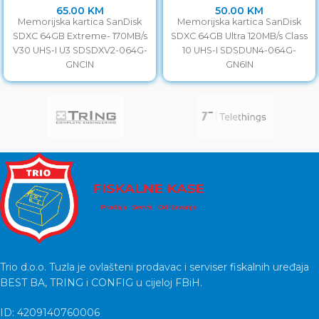
65.00
KM
50.00
KM
Memorijska kartica SanDisk
Memorijska kartica SanDisk
SDXC 64GB Extreme- 170MB/s
SDXC 64GB Ultra 120MB/s Class
V30 UHS-I U3 SDSDXV2-064G-
10 UHS-I SDSDUN4-064G-
GNCIN
GN6IN
Trio d.o.o. Tuzla je ovlašteni prodavac i serviser fiskalnih uređaja
BEST BA, TRING i CONFIG u cijeloj FBiH.
ID: 4209140760006