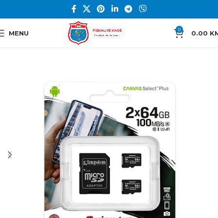
0
MENU
0.00
K