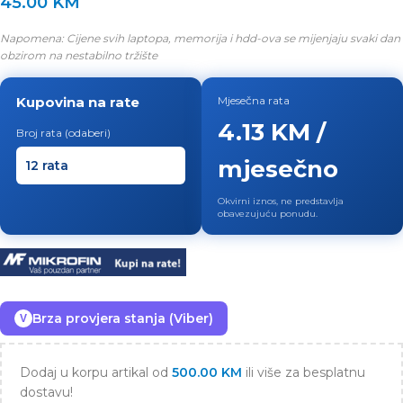
45.00
KM
Napomena: Cijene svih laptopa, memorija i hdd-ova se mijenjaju svaki dan
obzirom na nestabilno tržište
Kupovina na rate
Mjesečna rata
4.13 KM /
Broj rata (odaberi)
mjesečno
Okvirni iznos, ne predstavlja
obavezujuću ponudu.
Brza provjera stanja (Viber)
V
Dodaj u korpu artikal od
500.00
KM
ili više za besplatnu
dostavu!