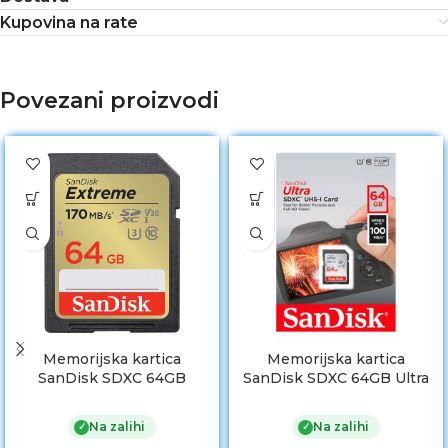
Kupovina na rate
Povezani proizvodi
Memorijska kartica
Memorijska kartica
SanDisk SDXC 64GB
SanDisk SDXC 64GB Ultra
Extreme- 170MB/s V30
120MB/s Class 10 UHS-I
UHS-I U3 SDSDXV2-064G-
SDSDUN4-064G-GN6IN
Na zalihi
Na zalihi
✓
✓
GNCIN